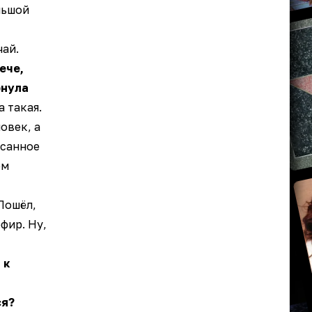
льшой
чай.
ече,
рнула
 такая.
овек, а
исанное
ем
Пошёл,
фир. Ну,
 к
ся?