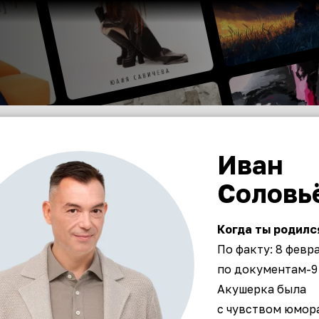
Иван
Соловь
Когда ты родилс
По факту: 8 февра
по документам-9
Акушерка была
с чувством юмор