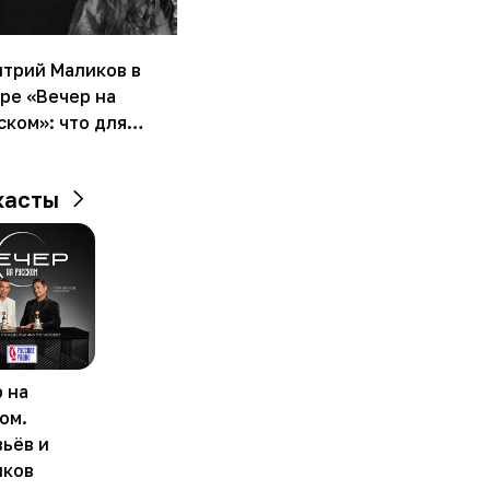
трий Маликов в
ре «Вечер на
ском»: что для
о
чит «Золотой
касты
ммофон»
 на
ом.
ьёв и
иков