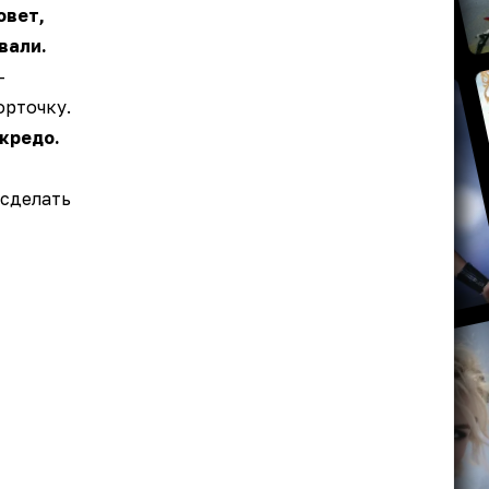
овет,
вали.
—
орточку.
кредо.
 сделать