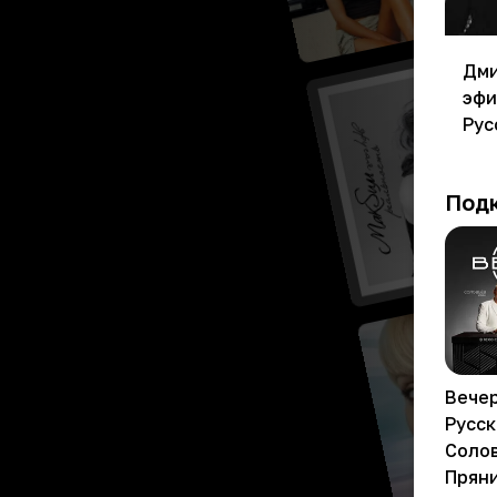
Дми
эфи
Рус
нег
зна
Под
гра
Вечер
Русск
Солов
Прян