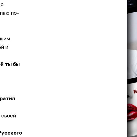
ко
паю по-
шим
ей и
й ты бы
тратил
 своей
Русского