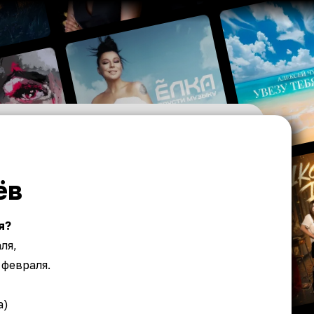
ёв
я?
ля,
 февраля.
а)