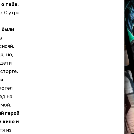
о тебе.
. С утра
е были
в
сисяй.
р, но,
 дети
осторге.
 в
хотел
ед на
амой.
й герой
 кино и
тя из