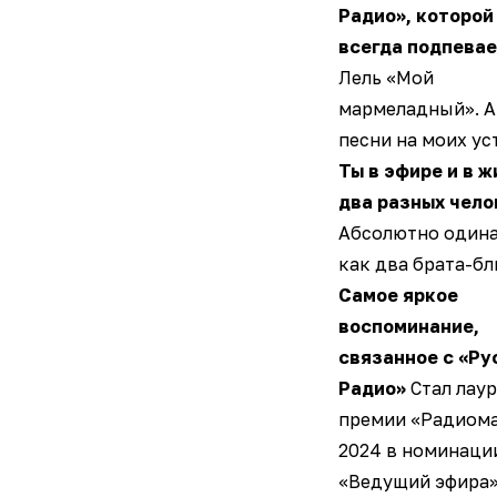
Радио», которой
всегда подпевае
Лель «Мой
мармеладный». А
песни на моих ус
Ты в эфире и в ж
два разных чело
Абсолютно один
как два брата-бл
Самое яркое
воспоминание,
связанное с «Ру
Радио»
Стал лау
премии «Радиом
2024 в номинаци
«Ведущий эфира»