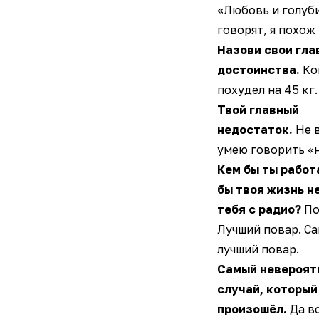
«Любовь и голуб
говорят, я похож 
Назови свои гла
достоинства.
Ко
похудел на 45 кг.
Твой главный
недостаток.
Не 
умею говорить «н
Кем бы ты работ
бы твоя жизнь н
тебя с радио?
По
Лучший повар. С
лучший повар.
Самый невероят
случай, который
произошёл.
Да вс