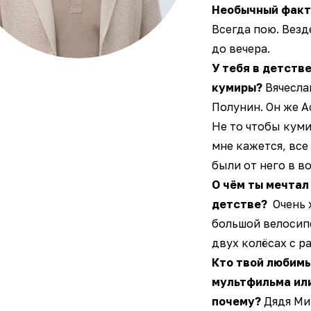
Необычный факт 
Всегда пою. Везде
до вечера.
У тебя в детств
кумиры?
Вячесла
Полунин. Он же А
Не то чтобы куми
мне кажется, все
были от него в в
О чём ты мечтал
детстве?
Очень 
большой велосип
двух колёсах с р
Кто твой любимы
мультфильма или
почему?
Дядя Ми