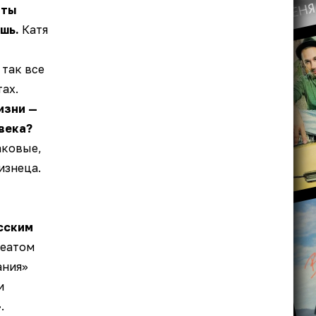
 ты
шь.
Катя
 так все
тах.
изни —
века?
аковые,
изнеца.
сским
реатом
ания»
и
.