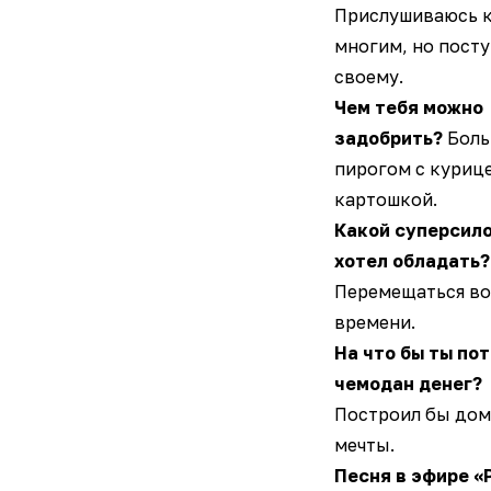
Прислушиваюсь 
многим, но посту
своему.
Чем тебя можно
задобрить?
Боль
пирогом с куриц
картошкой.
Какой суперсило
хотел обладать?
Перемещаться во
времени.
На что бы ты по
чемодан денег?
Построил бы дом
мечты.
Песня в эфире «