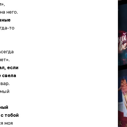
и»,
на него.
вные
гда-то
всегда
ет».
ал, если
е свела
вар.
амый
ный
 с тобой
я моя