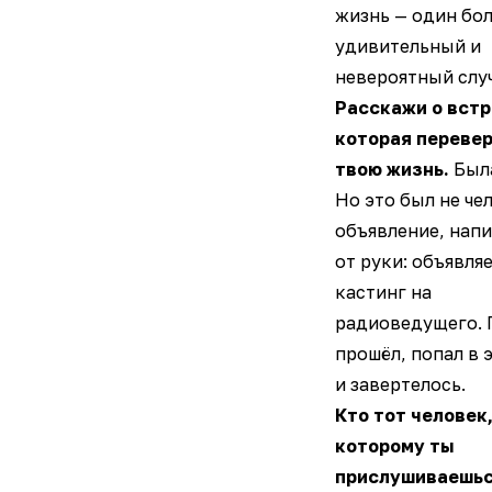
жизнь — один бо
удивительный и
невероятный слу
Расскажи о встр
которая переве
твою жизнь.
Была
Но это был не чел
объявление, нап
от руки: объявля
кастинг на
радиоведущего. 
прошёл, попал в э
и завертелось.
Кто тот человек,
которому ты
прислушиваешь