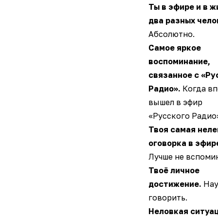
Ты в эфире и в ж
два разных чело
Абсолютно.
Самое яркое
воспоминание,
связанное с «Ру
Радио».
Когда в
вышел в эфир
«Русского Радио
Твоя самая неле
оговорка в эфир
Лучше не вспоми
Твоё личное
достижение.
Нау
говорить.
Неловкая ситуац