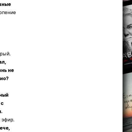
вные
рпение
рый.
ал,
знь не
дио?
ный
 с
.
 эфир.
ече,