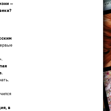
изни —
века?
сским
первые
».
пая
е.
нать.
чился
ия, в