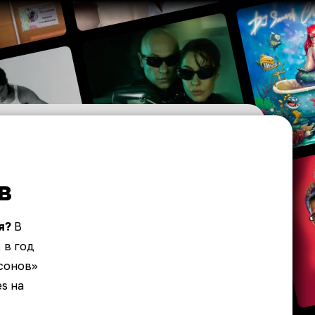
в
я?
В
 в год
сонов»
es на