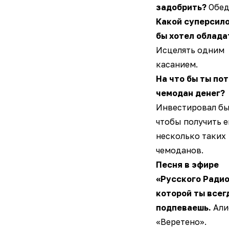
задобрить?
Обед
Какой суперсило
бы хотел облада
Исцелять одним
касанием.
На что бы ты по
чемодан денег?
Инвестировал бы
чтобы получить 
несколько таких
чемоданов.
Песня в эфире
«Русского Радио
которой ты всег
подпеваешь.
Али
«Веретено».