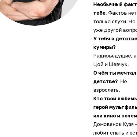
Необычный факт
тебе.
Фактов нет,
только слухи. Но
уже другой вопро
У тебя в детств
кумиры?
Радиоведущие, а
Цой и Шевчук.
О чём ты мечтал
детстве?
Не
взрослеть.
Кто твой любим
герой мультфил
или кино и поче
Домовенок Кузя 
любит спать и ест