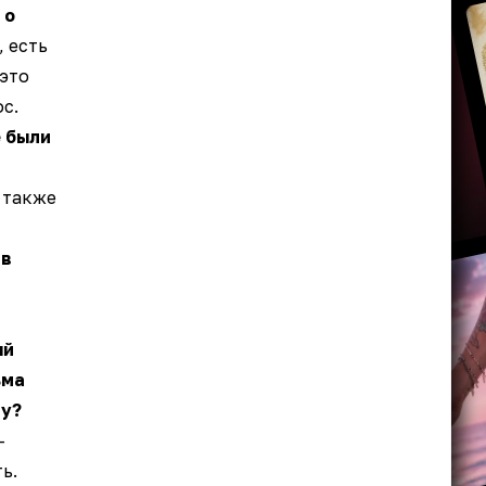
 о
 есть
 это
с.
е были
 также
 в
ый
ьма
му?
—
ь.