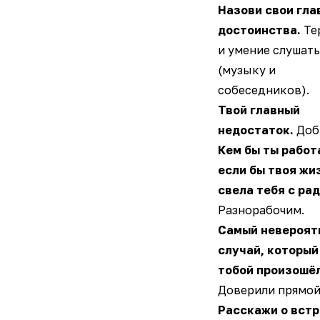
Назови свои гла
достоинства.
Те
и умение слушать
(музыку и
собеседников).
Твой главный
недостаток.
Доб
Кем бы ты работ
если бы твоя жи
свела тебя с ра
Разнорабочим.
Самый невероят
случай, который
тобой произошёл
Доверили прямой
Расскажи о встр