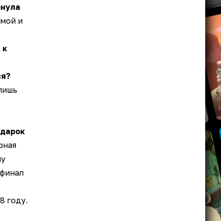
рнула
мой и
 к
ся?
лишь
одарок
рная
лу
уфинал
8 году.