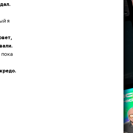
дал.
ый я
овет,
вали.
 пока
кредо.