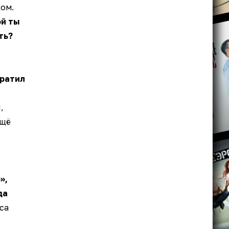
ом.
й ты
ть?
тратил
,
ещё
»,
да
са