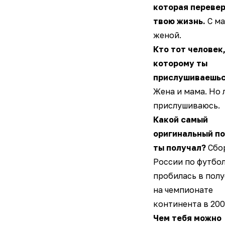
которая переве
твою жизнь.
С ма
женой.
Кто тот человек,
которому ты
прислушиваешь
Жена и мама. Но 
прислушиваюсь.
Какой самый
оригинальный п
ты получал?
Сбо
России по футбо
пробилась в пол
на чемпионате
континента в 200
Чем тебя можно