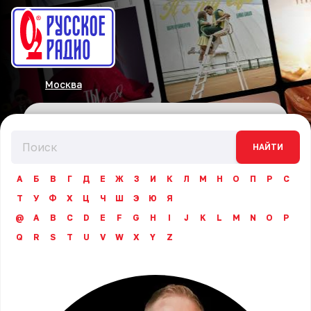
Москва
НАЙТИ
А
Б
В
Г
Д
Е
Ж
З
И
К
Л
М
Н
О
П
Р
С
Т
У
Ф
Х
Ц
Ч
Ш
Э
Ю
Я
@
A
B
C
D
E
F
G
H
I
J
K
L
M
N
O
P
Q
R
S
T
U
V
W
X
Y
Z