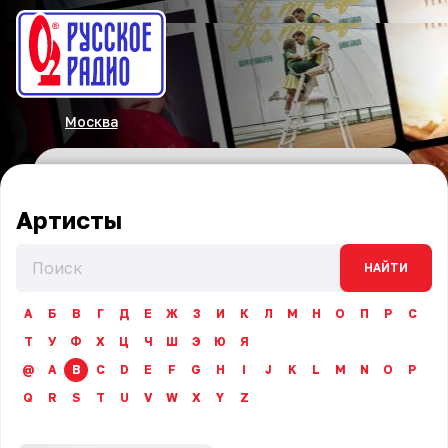
Москва
Артисты
НАЙТИ
А
Б
В
Г
Д
Е
Ж
З
И
К
Л
М
Н
О
П
Р
С
Т
У
Ф
Х
Ц
Ч
Ш
Э
Ю
Я
@
A
B
C
D
E
F
G
H
I
J
K
L
M
N
O
P
Q
R
S
T
U
V
W
X
Y
Z