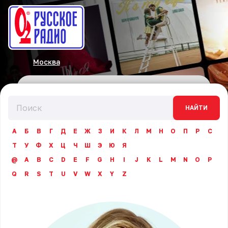
Москва
НАЙТИ
А
Б
В
Г
Д
Е
Ж
З
И
К
Л
М
Н
О
П
Р
С
Т
У
Ф
Х
Ц
Ч
Ш
Э
Ю
Я
@
A
B
C
D
E
F
G
H
I
J
K
L
M
N
O
P
Q
R
S
T
U
V
W
X
Y
Z