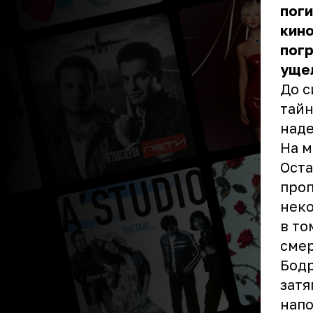
поги
кино
пог
уще
До с
тайн
наде
На м
Оста
проп
неко
в то
смер
Бодр
затя
напо