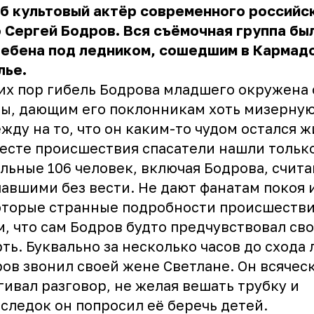
б культовый актёр современного российс
 Сергей Бодров. Вся съёмочная группа бы
ребена под ледником, сошедшим в Кармад
лье.
их пор гибель Бодрова младшего окружена
ы, дающим его поклонникам хоть мизерную
жду на то, что он каким-то чудом остался ж
есте происшествия спасатели нашли только
льные 106 человек, включая Бодрова, счит
авшими без вести. Не дают фанатам покоя 
торые странные подробности происшестви
м, что сам Бодров будто предчувствовал св
ть. Буквально за несколько часов до схода 
ов звонил своей жене Светлане. Он всячес
гивал разговор, не желая вешать трубку и
следок он попросил её беречь детей.