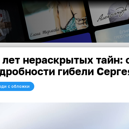
 лет нераскрытых тайн:
дробности гибели Серге
юди с обложки