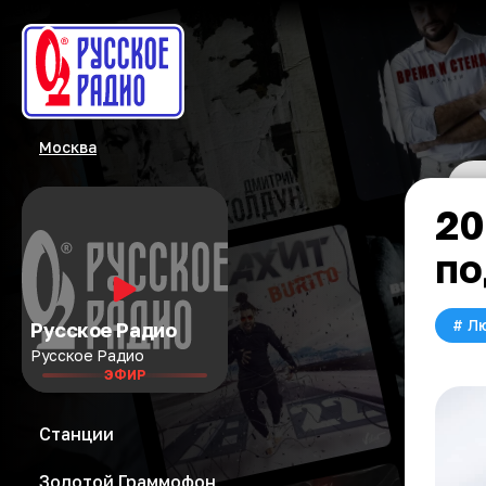
Москва
20
по
#
Л
Русское Радио
Русское Радио
ЭФИР
Станции
Золотой Граммофон