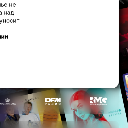
лье не
а над
 уносит
нии