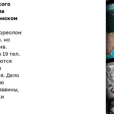
кого
ла
онском
 ореолом
, но
ив.
 19 тел.
аются
и
я. Дело
ою
лавины,
ки