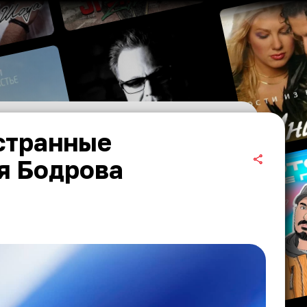
 странные
я Бодрова