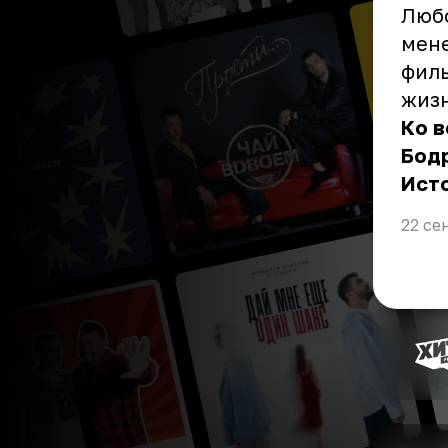
Любо
мене
филь
жизн
Ко в
Бодр
Ист
22 се