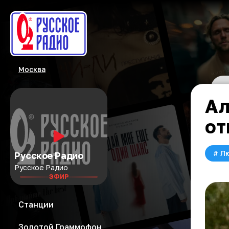
Москва
Ал
от
#
Л
Русское Радио
Русское Радио
ЭФИР
Станции
Золотой Граммофон