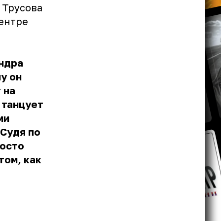
 Трусова
центре
н
ндра
у он
 на
 танцует
ми
 Судя по
росто
том, как