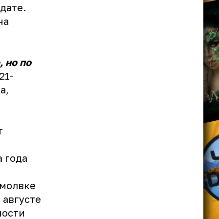
дате.
на
 но по
 21-
а,
т
а года
омолвке
 августе
ности