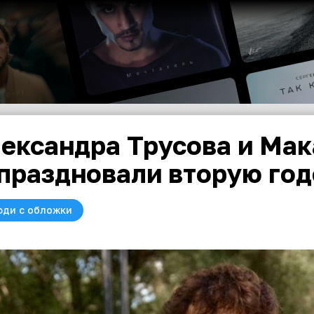
ександра Трусова и Мак
праздновали вторую го
юди с обложки