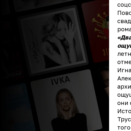
соцс
Пово
свад
рома
«Два
ощущ
летн
отме
Игн
Алек
архи
ощущ
они 
Исто
Трус
того