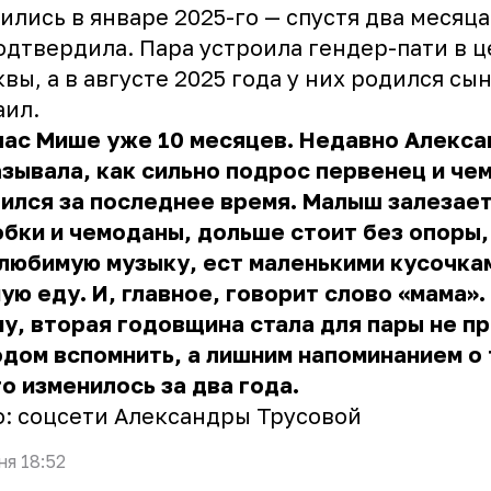
ились в январе 2025-го — спустя два месяца
одтвердила. Пара устроила гендер-пати в 
вы, а в августе 2025 года у них родился сы
аил.
час Мише уже 10 месяцев.
Недавно Алекса
зывала, как сильно подрос первенец
и чем
ился за последнее время. Малыш залезает
бки и чемоданы, дольше стоит без опоры,
любимую музыку, ест маленькими кусочка
ую еду. И, главное, говорит слово «мама».
у, вторая годовщина стала для пары не п
дом вспомнить, а лишним напоминанием о 
о изменилось за два года.
: соцсети Александры Трусовой
ня 18:52