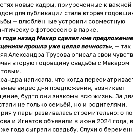
етях новые кадры, приуроченные к важной 
дом для публикации стала вторая годовщи
ьбы — влюблённые устроили совместную
нтическую фотосессию в парке.
 года назад Макар сделал мне предложение,
ениям прошла уже целая вечность»
, — так
яя Александра Трусова описала свои чувств
чая вторую годовщину свадьбы с Макаром
атовым.
сандра написала, что когда пересматривае
вные видео дня предложения, возникает
ение, будто они знакомы всю жизнь. За дв
стали не только семьёй, но и родителями.
рия у пары развивалась стремительно: о п
ова и Игнатов объявили в июне 2024 года, в
 же года сыграли свадьбу. Слухи о беремен