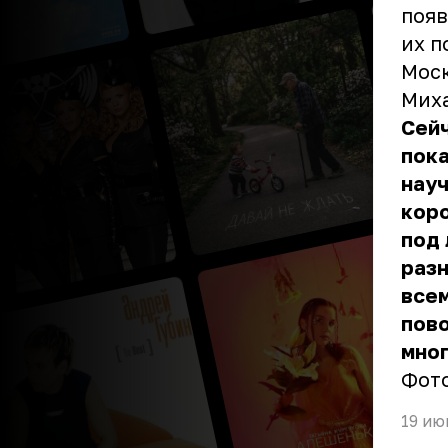
появ
их п
Моск
Мих
Сей
пока
науч
коро
под 
разн
всем
пово
мног
Фото
19 ию