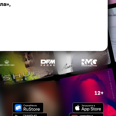
ла»,
12+