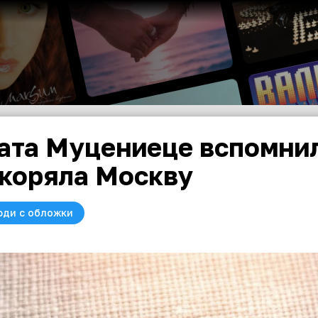
ата Муцениеце вспомнил
коряла Москву
юди с обложки