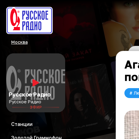
Москва
Аг
по
#
Л
Русское Радио
Русское Радио
ЭФИР
Станции
Золотой Граммофон