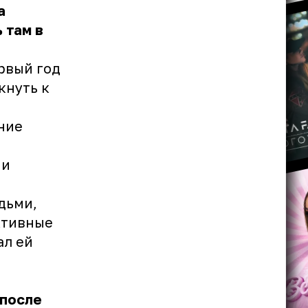
а
 там в
рвый год
кнуть к
ние
 и
дьми,
ктивные
ал ей
 после