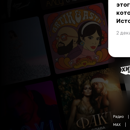
этог
кото
Ист
2 дек
Радио
MAX