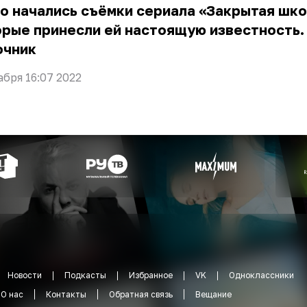
о начались съёмки сериала «Закрытая шко
рые принесли ей настоящую известность.
очник
абря 16:07 2022
Новости
Подкасты
Избранное
VK
Одноклассники
О нас
Контакты
Обратная связь
Вещание