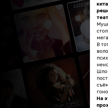
кита
реше
теа
Муце
стол
мега
В то
воло
псих
нен
Шло 
пост
съём
гоно
На э
прож