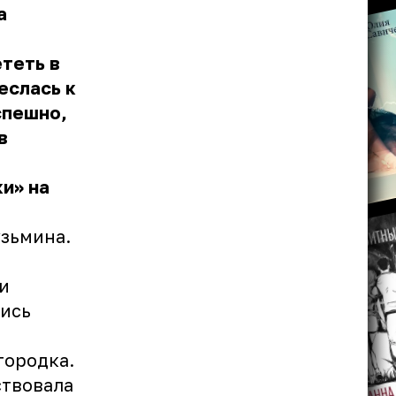
а
теть в
еслась к
спешно,
в
ки» на
узьмина.
и
лись
городка.
ствовала