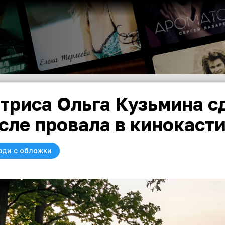
триса Ольга Кузьмина с
сле провала в кинокаст
юди с обложки