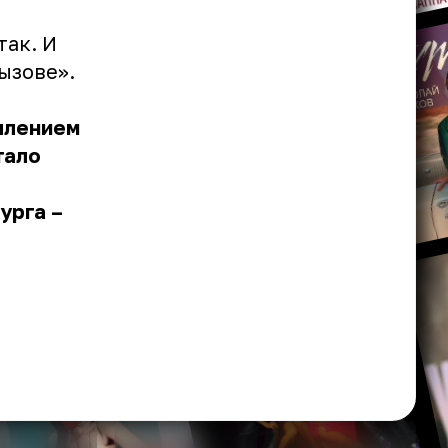
так. И
ызове».
уплением
тало
урга –