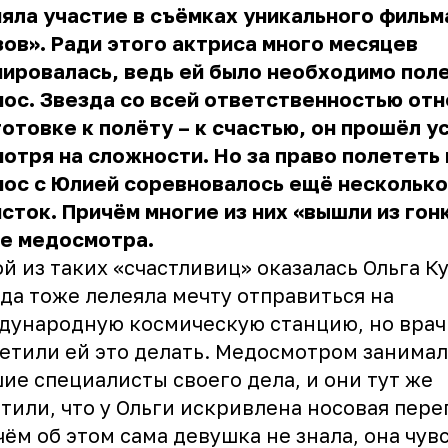
яла участие в съёмках уникального фильм
ов». Ради этого актриса много месяцев
ировалась, ведь ей было необходимо поле
ос. Звезда со всей ответственностью отн
отовке к полёту – к счастью, он прошёл у
отря на сложности. Но за право полететь 
мос с Юлией соревновалось ещё несколько
сток. Причём многие из них «вышли из гон
пе медосмотра.
й из таких «счастливиц» оказалась Ольга К
да тоже лелеяла мечту отправиться на
дународную космическую станцию, но врач
етили ей это делать. Медосмотром занима
ие специалисты своего дела, и они тут же
тили, что у Ольги искривлена носовая пере
ём об этом сама девушка не знала, она чув