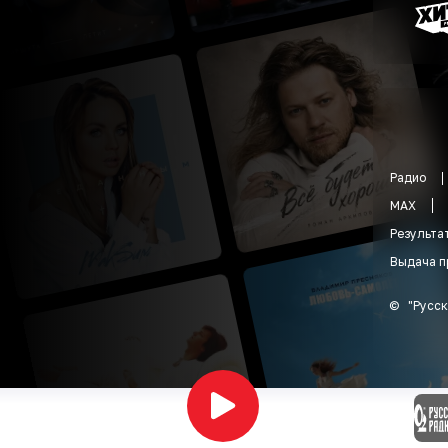
Радио
MAX
Результа
Выдача п
©
"
Русск