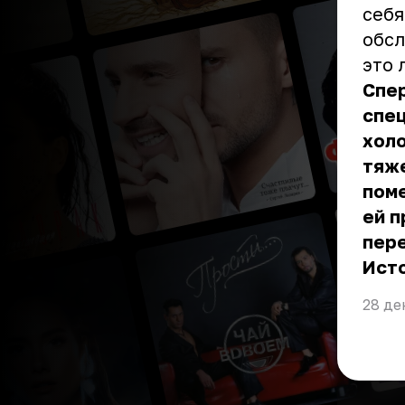
себя
обсл
это 
Спер
спец
холо
тяже
поме
ей п
пер
Ист
28 де