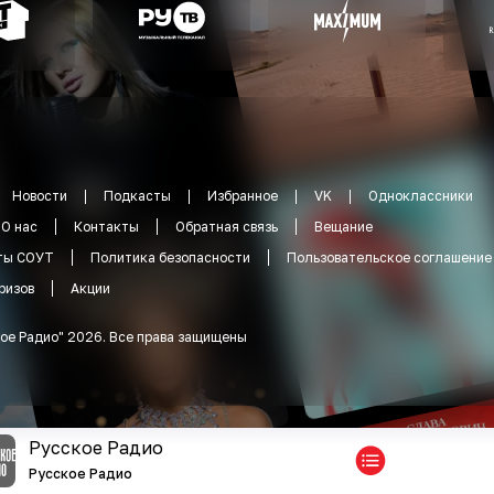
Новости
Подкасты
Избранное
VK
Одноклассники
О нас
Контакты
Обратная связь
Вещание
ты СОУТ
Политика безопасности
Пользовательское соглашение
ризов
Акции
ое Радио
"
2026
.
Все права защищены
Русское Радио
Русское Радио