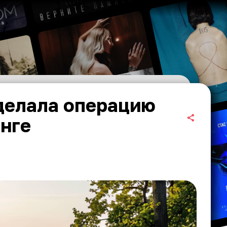
делала операцию
инге