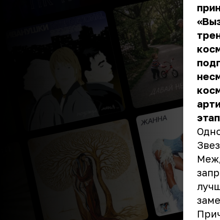
прин
«Выз
трен
косм
подг
несм
кос
арти
эта
Одно
Звез
Меж
запр
лучш
заме
Прич