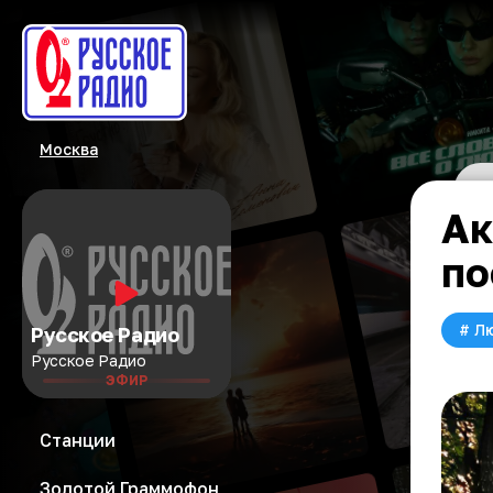
Москва
Ак
по
#
Л
Русское Радио
Русское Радио
ЭФИР
Станции
Золотой Граммофон