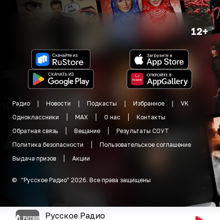
12+
Радио
Новости
Подкасты
Избранное
VK
Одноклассники
MAX
О нас
Контакты
Обратная связь
Вещание
Результаты СОУТ
Политика безопасности
Пользовательское соглашение
Выдача призов
Акции
©
"
Русское Радио
"
2026
.
Все права защищены
Русское Радио