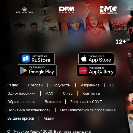
12+
Радио
Новости
Подкасты
Избранное
VK
Одноклассники
MAX
О нас
Контакты
Обратная связь
Вещание
Результаты СОУТ
Политика безопасности
Пользовательское соглашение
Выдача призов
Акции
©
"
Русское Радио
"
2026
.
Все права защищены