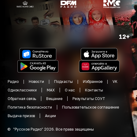
12+
Радио
Новости
Подкасты
Избранное
VK
Одноклассники
MAX
О нас
Контакты
Обратная связь
Вещание
Результаты СОУТ
Политика безопасности
Пользовательское соглашение
Выдача призов
Акции
©
"
Русское Радио
"
2026
.
Все права защищены