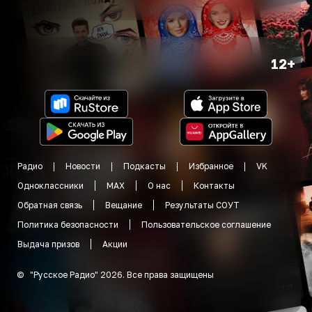
12+
Радио
Новости
Подкасты
Избранное
VK
Одноклассники
MAX
О нас
Контакты
Обратная связь
Вещание
Результаты СОУТ
Политика безопасности
Пользовательское соглашение
Выдача призов
Акции
©
"
Русское Радио
"
2026
.
Все права защищены