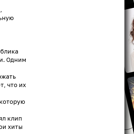
,
льную
ублика
и. Одним
ржать
т, что их
 которую
ял клип
вои хиты