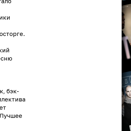
тало
ники
восторге.
кий
есню
, бэк-
ллектива
жет
«Лучшее