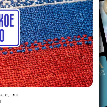
рге, где
м