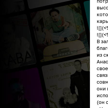
потр
высо
кото
карь
![](
![](
В за
благ
из с
Анас
свое
связ
совм
они 
испо
(он 