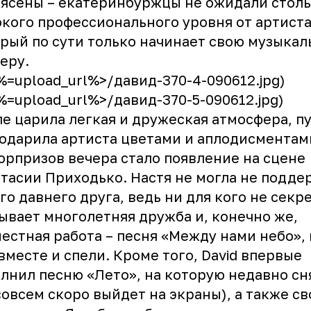
ясены – екатеринбуржцы не ожидали столь
кого профессионального уровня от артиста
рый по сути только начинает свою музыка
еру.
<%=upload_url%>/давид-370-4-090612.jpg)
<%=upload_url%>/давид-370-5-090612.jpg)
ле царила легкая и дружеская атмосфера, п
одарила артиста цветами и аплодисментам
юрпризов вечера стало появление на сцене
тасии Приходько. Настя не могла не подде
го давнего друга, ведь ни для кого не секре
ывает многолетняя дружба и, конечно же,
естная работа – песня «Между нами небо»,
вместе и спели. Кроме того, David впервые
лнил песню «Лето», на которую недавно сн
совсем скоро выйдет на экраны), а также с