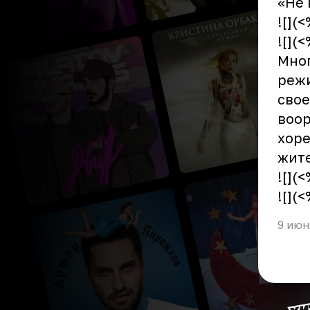
«Не 
![](
![](
Мног
режи
свое
воор
хоре
жите
![](
![](
9 июн