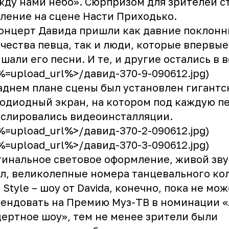
ду нами небо». Сюрпризом для зрителей с
ление на сцене Насти Приходько.
онцерт Давида пришли как давние поклон
чества певца, так и люди, которые впервые
шали его песни. И те, и другие остались в 
<%=upload_url%>/давид-370-9-090612.jpg)
аднем плане сцены был установлен гигантс
одиодный экран, на котором под каждую п
слировались видеоинсталляции.
<%=upload_url%>/давид-370-2-090612.jpg)
<%=upload_url%>/давид-370-3-090612.jpg)
инальное световое оформление, живой звук
л, великолепные номера танцевального ко
 Style – шоу от Davidа, конечно, пока не мо
ендовать на Премию Муз-ТВ в номинации 
ертное шоу», тем не менее зрители были