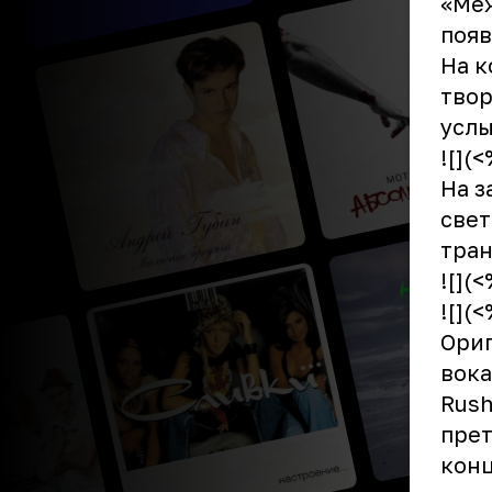
«Меж
появ
На к
твор
услы
![](
На з
свет
тран
![](
![](
Ориг
вока
Rush
прет
конц