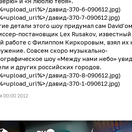
верю» и «Я люблю тебя».
<%=upload_url%>/давид-370-6-090612.jpg)
<%=upload_url%>/давид-370-7-090612.jpg)
ие детали этого шоу придумал сам David’ом
ссер-постановщик Lex Rusakov, известный
й работе с Филиппом Киркоровым, взял их 
ужение. Совсем скоро музыкально-
ографическое шоу «Между нами небо» уви
ли и других российских городов.
<%=upload_url%>/давид-370-8-090612.jpg)
<%=upload_url%>/давид-370-1-090612.jpg)
я 00:00 2012