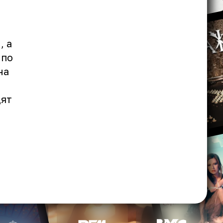
, а
 по
на
дят