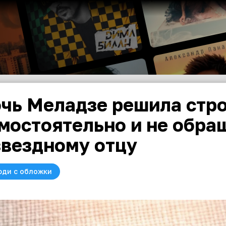
чь Меладзе решила стро
мостоятельно и не обра
звездному отцу
юди с обложки