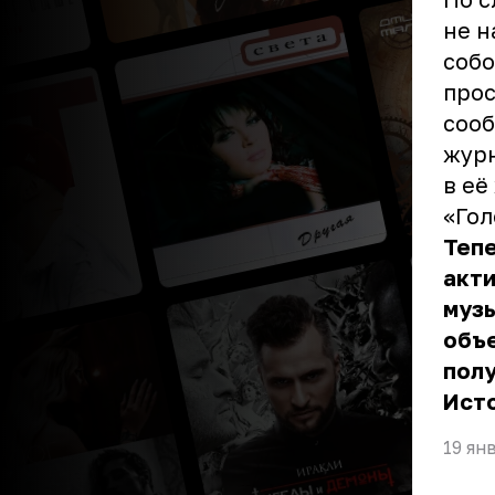
не н
собо
прос
сооб
журн
в её
«Гол
Тепе
акти
музы
объе
полу
Ист
19 ян