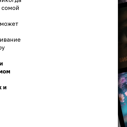
я сомой
 может
шивание
оу
и
имом
 и