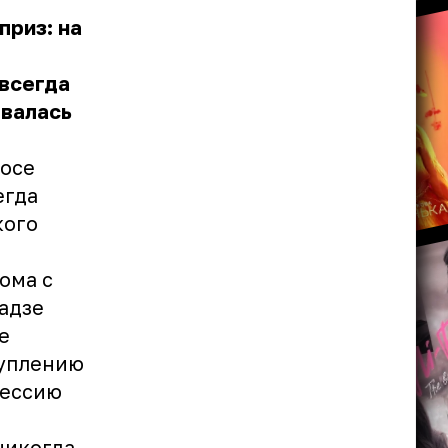
риз: на
 всегда
ывалась
лосе
егда
кого
ома с
адзе
е
туплению
фессию
 никогда