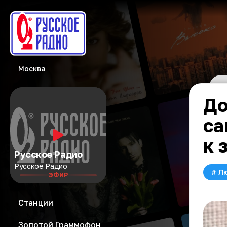
Москва
До
са
к 
Русское Радио
Русское Радио
#
Л
ЭФИР
Станции
Золотой Граммофон