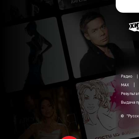
Радио
MAX
Результа
Выдача п
©
"
Русск