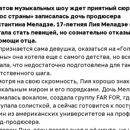
атов музыкальных шоу ждет приятный сюрп
ос страны» записалась дочь продюсера
тантина Меладзе. 17-летняя Лия Меладзе
ала стать певицей, но сознательно отказ
помощи отца.
признается сама девушка, оказаться на «Го
ны» она хотела еще с самого детства, но вс
ала, что недостаточно подготовлена для та
тственного шага.
отря на свою скромность, Лия хорошо знак
кальным миром и его порядками. Дочь Мел
малась вокалом, создала группу FAR FOR, гд
упала солисткой, а сейчас готовится к пос
ин из американских университетов на про
д-продюсера.
ловам Лии, отец всегда знал о её мечте, но