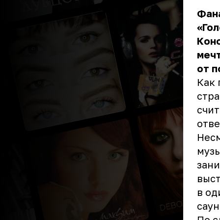
Фан
«Гол
Конс
мечт
от 
Как 
стра
счит
отве
Несм
музы
зани
выст
в од
саун
По с