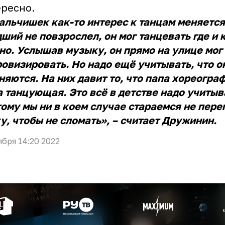
ересно.
альчишек как-то интерес к танцам меняется
ший не повзрослел, он мог танцевать где и 
но. Услышав музыку, он прямо на улице мог
овизировать. Но надо ещё учитывать, что о
няются. На них давит то, что папа хореограф
 танцующая. Это всё в детстве надо учитыв
ому мы ни в коем случае стараемся не перег
у, чтобы не сломать», – считает Дружинин.
ября 14:20 2022