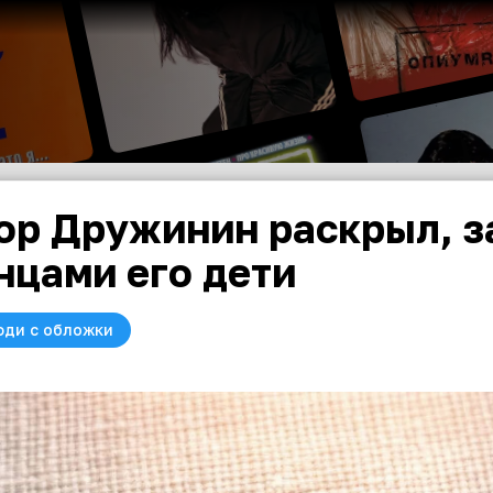
ор Дружинин раскрыл, з
нцами его дети
юди с обложки