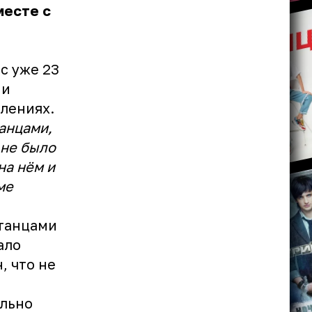
месте с
с уже 23
 и
влениях.
анцами,
 не было
на нём и
ме
 танцами
ало
, что не
ельно