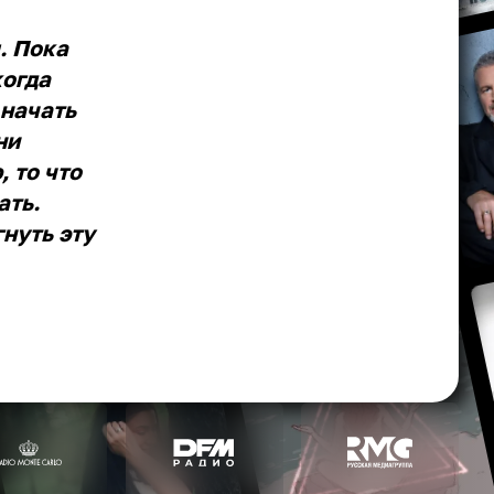
. Пока
когда
 начать
ни
, то что
ать.
нуть эту