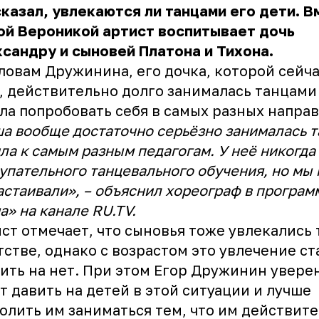
казал, увлекаются ли танцами его дети. В
ой Вероникой артист воспитывает дочь
сандру и сыновей Платона и Тихона.
ловам Дружинина, его дочка, которой сейча
, действительно долго занималась танцами
ла попробовать себя в самых разных напра
а вообще достаточно серьёзно занималась т
ла к самым разным педагогам. У неё никогда
упательного танцевального обучения, но мы 
астаивали», – объяснил хореограф в програм
а» на канале
RU.TV
.
ст отмечает, что сыновья тоже увлекались
тстве, однако с возрастом это увлечение ст
ить на нет. При этом Егор Дружинин уверен
т давить на детей в этой ситуации и лучше
олить им заниматься тем, что им действит