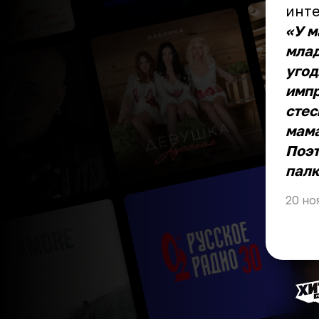
инт
«У м
млад
угод
импр
стес
мама
Поэт
палк
20 но