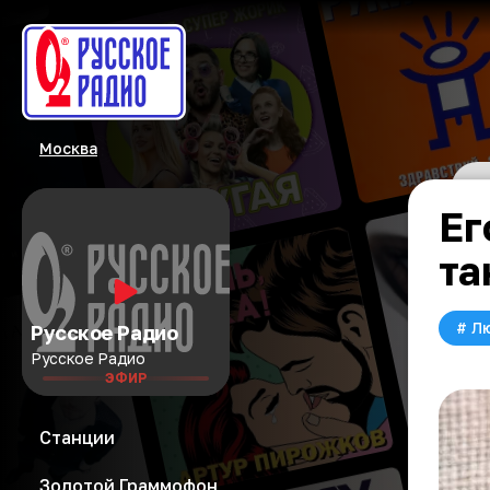
Москва
Ег
та
#
Л
Русское Радио
Русское Радио
ЭФИР
Станции
Золотой Граммофон