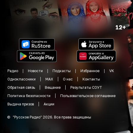
12+
Радио
Новости
Подкасты
Избранное
VK
Одноклассники
MAX
О нас
Контакты
Обратная связь
Вещание
Результаты СОУТ
Политика безопасности
Пользовательское соглашение
Выдача призов
Акции
©
"
Русское Радио
"
2026
.
Все права защищены