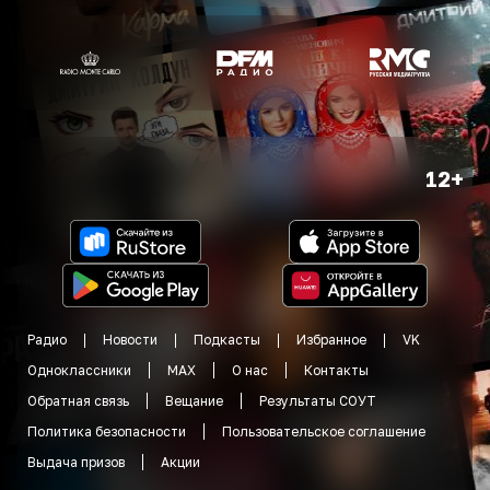
12+
Радио
Новости
Подкасты
Избранное
VK
Одноклассники
MAX
О нас
Контакты
Обратная связь
Вещание
Результаты СОУТ
Политика безопасности
Пользовательское соглашение
Выдача призов
Акции