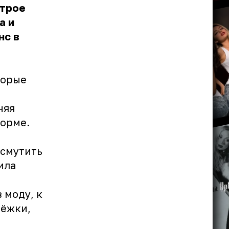
строе
а и
нс в
торые
няя
форме.
 смутить
ила
 моду, к
рёжки,