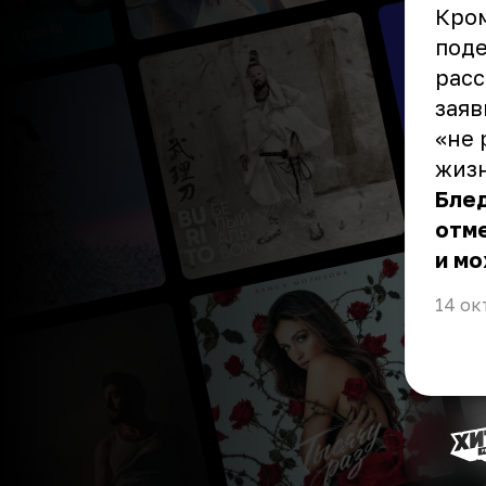
Кром
под
расс
заяв
«не 
жиз
Бле
отме
и м
14 ок