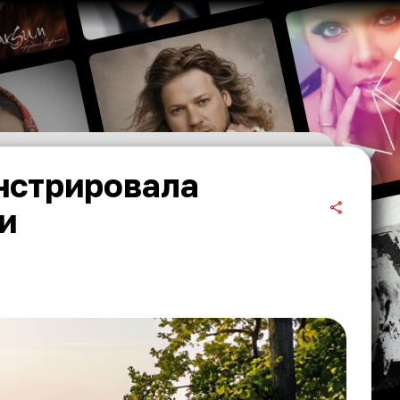
нстрировала
и