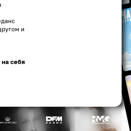
а
еданс
другом и
 на себя