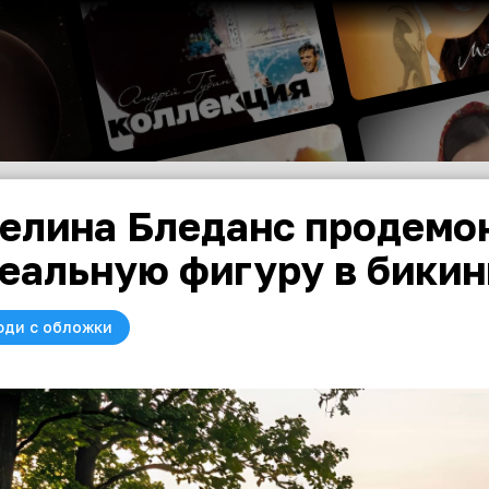
елина Бледанс продемо
еальную фигуру в бикин
юди с обложки