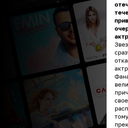
оте
тече
прив
очер
актр
Звез
сраз
отка
актр
Фана
вели
прич
свое
расп
тому
прек