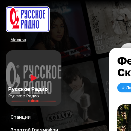
Москва
Фе
Ск
#
Л
Русское Радио
Русское Радио
ЭФИР
Станции
Золотой Граммофон