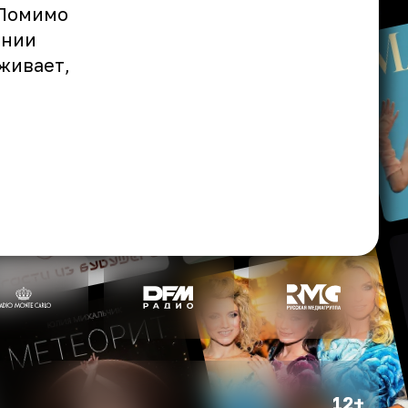
 Помимо
янии
живает,
12+