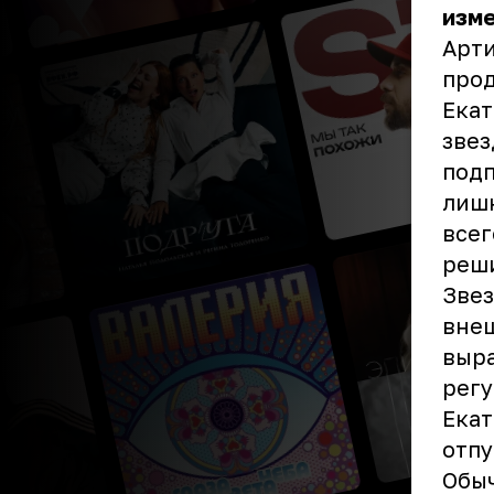
изме
Арти
прод
Екат
звез
подп
лишн
всег
реши
Звез
внеш
выра
регу
Екат
отпу
Обыч