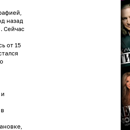
рафией,
д назад
. Сейчас
ь от 15
стался
о
 и
 в
ановке,