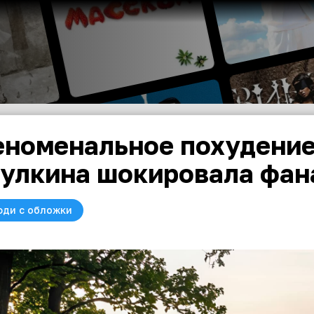
номенальное похудение
улкина шокировала фан
юди с обложки