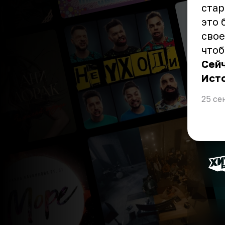
стар
это 
свое
чтоб
Сейч
Ист
25 се