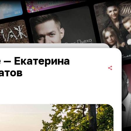
 — Екатерина
атов