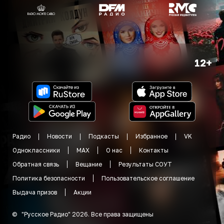
12+
Радио
Новости
Подкасты
Избранное
VK
Одноклассники
MAX
О нас
Контакты
Обратная связь
Вещание
Результаты СОУТ
Политика безопасности
Пользовательское соглашение
Выдача призов
Акции
©
"
Русское Радио
"
2026
.
Все права защищены