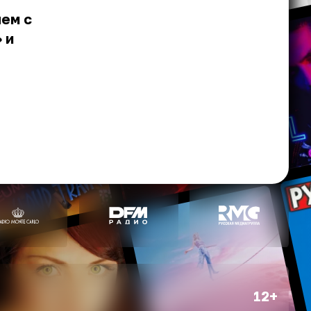
лем с
 и
12+