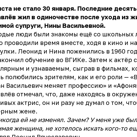
ста не стало 30 января. Последние десять
влёв жил в одиночестве после ухода из ж
мой супруги, Нины Васильевной.
дые люди были знакомы ещё со школьных 
о проводили время вместе, ходя в кино и н
улки. Леонид и Нина поженились в 1960 год
акончил обучение во ВГИКе. Затем к актёр 
лярным и узнаваемым, сыграв в фильмах, 
ь полюбились зрителям, как и его роли — «
н Васильевич меняет профессию» и «Афоня
влёв отмечал, что, даже находясь в окруже
ивых актрис, он ни разу не думал о том, чт
ерным жене.
икогда ей не изменял. Зачем? У меня уже бы
мая женщина, не хотелось искать кого-то ещ
лял Леонид Вячеславович.