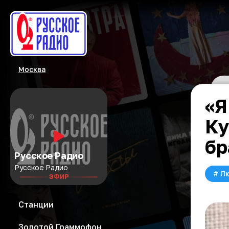
Москва
«Я
Ку
бр
Русское Радио
Русское Радио
#
Л
ЭФИР
Станции
Золотой Граммофон