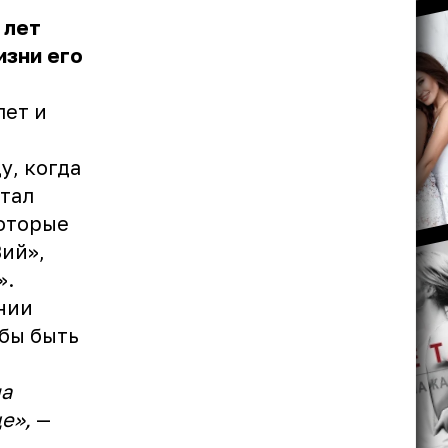
 лет
изни его
лет и
а
у, когда
стал
которые
Вий»,
».
нии
обы быть
ла
е»,
—