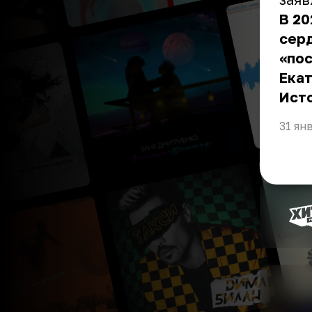
В 20
серд
«пос
Екат
Ист
31 ян