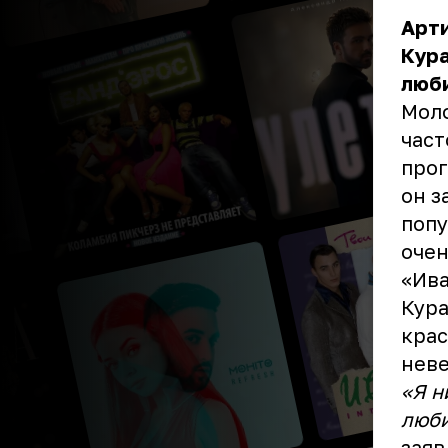
Арти
Кура
люби
Моло
част
прог
он з
попу
очен
«Ива
Кура
крас
нев
«Я н
люби
заяв