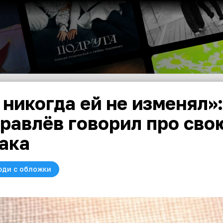
 никогда ей не изменял»
равлёв говорил про сво
ака
юди с обложки