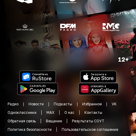
12+
Радио
Новости
Подкасты
Избранное
VK
Одноклассники
MAX
О нас
Контакты
Обратная связь
Вещание
Результаты СОУТ
Политика безопасности
Пользовательское соглашение