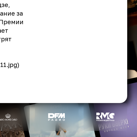
зе,
вание за
 Премии
ает
трят
1.jpg)