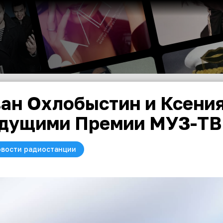
ан Охлобыстин и Ксени
дущими Премии МУЗ-ТВ
вости радиостанции