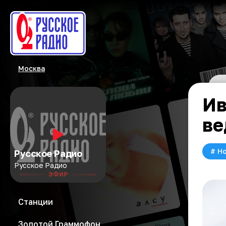
Москва
Ив
ве
#
Но
Русское Радио
Русское Радио
ЭФИР
Станции
Золотой Граммофон