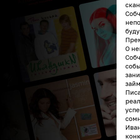
скан
Собч
непо
буду
Прем
О не
Собч
собы
зани
займ
Писа
реал
успе
сомн
Иван
конк