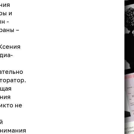
ния
ры и
н -
раны –
 Ксения
диа-
зательно
торатор.
ущая
ения
никто не
й
внимания