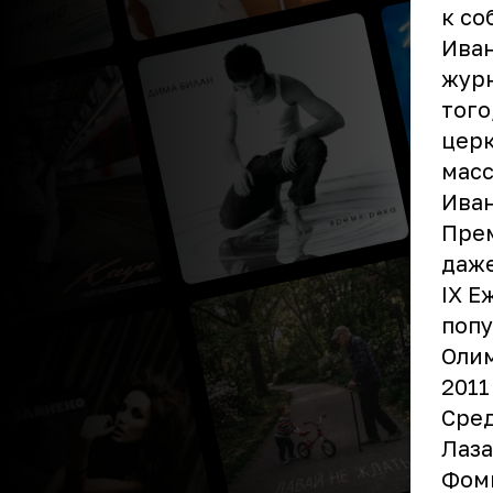
к со
Иван
журн
того
церк
мас
Иван
Прем
даже
IХ Е
попу
Оли
2011
Сред
Лаза
Фоми