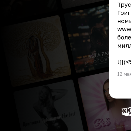
Трус
Григ
номи
www.
боле
милл
![](
12 ма