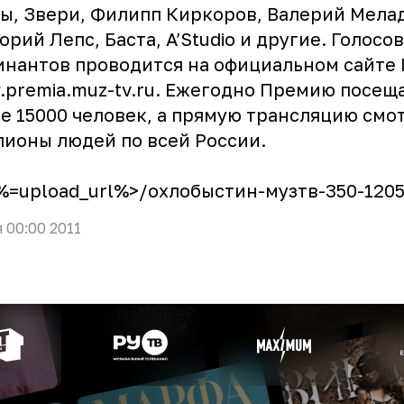
ы, Звери, Филипп Киркоров, Валерий Мелад
орий Лепс, Баста, A’Studio и другие. Голосо
нантов проводится на официальном сайте
premia.muz-tv.ru
. Ежегодно Премию посещ
е 15000 человек, а прямую трансляцию смо
ионы людей по всей России.
<%=upload_url%>/охлобыстин-музтв-350-12051
я 00:00 2011