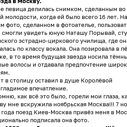
зда в Москву.
е певица делилась снимком, сделанным во
й молодости, когда ей было всего 16 лет. Н
м фото, сделанном в фотоателье, пользова
 смогли увидеть юную Наташу Порывай, ст
ского эстрадно-циркового училища, где он
алась по классу вокала. Она позировала в п
ке, в то время будущая звезда носила тёмн
ые волосы и отдавала предпочтение широ
ям.
т в столицу оставил в душе Королёвой
гладимое впечатление.
омню, как всё это было, горели мои глаза, к
ву мне вскружила ноябрьская Москва!!! 7 н
 года поезд Киев-Москва привёз меня в Мос
ионально подписала она фото.