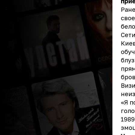
прие
Ране
свое
бело
Сети
Киев
обуч
блуз
прям
бров
Визи
неиз
«Я п
голо
1989
эмоц