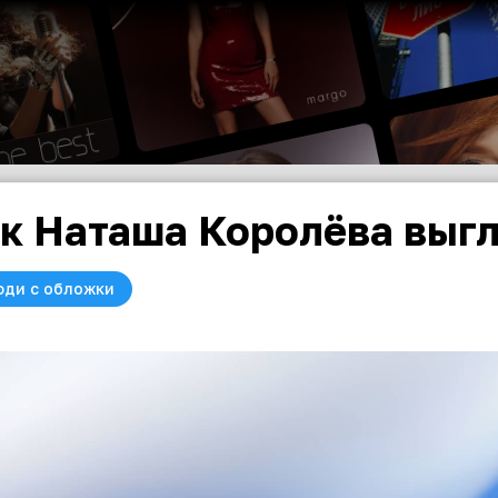
к Наташа Королёва выгля
юди с обложки