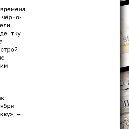
 времена
а чёрно-
тели
удентку
а
ёстрой
ые
ким
ак
оября
кву», —