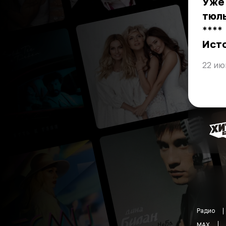
Уже 
тюл
** **
Ист
22 ию
Радио
MAX