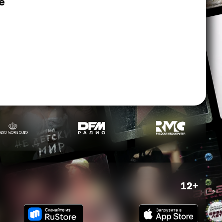
е
12+