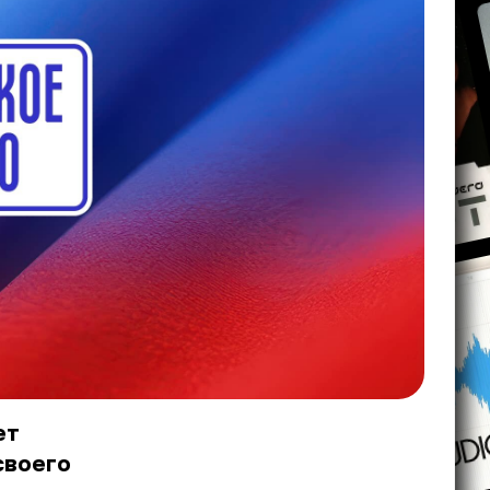
ет
своего