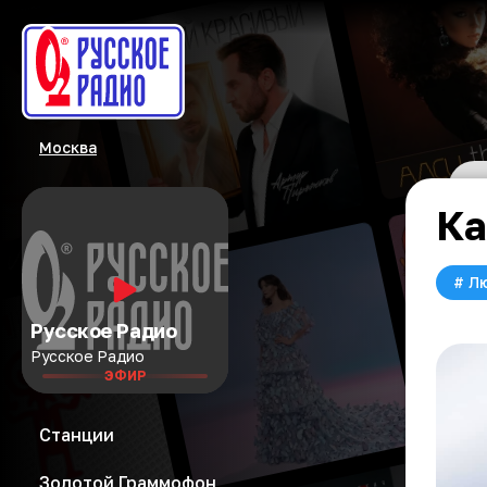
Москва
Ка
#
Л
Русское Радио
Русское Радио
ЭФИР
Станции
Золотой Граммофон