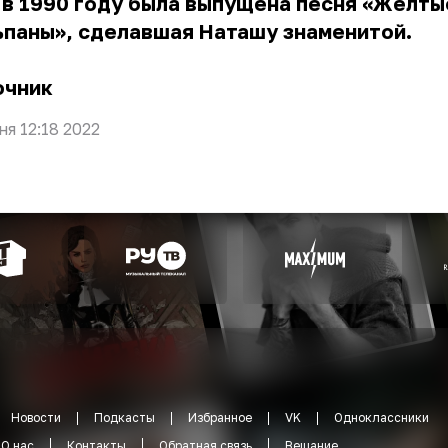
в 1990 году была выпущена песня «Жёлты
ьпаны», сделавшая Наташу знаменитой.
очник
ня 12:18 2022
Новости
Подкасты
Избранное
VK
Одноклассники
О нас
Контакты
Обратная связь
Вещание