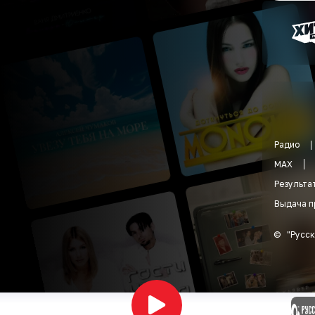
Радио
MAX
Результа
Выдача п
©
"
Русск