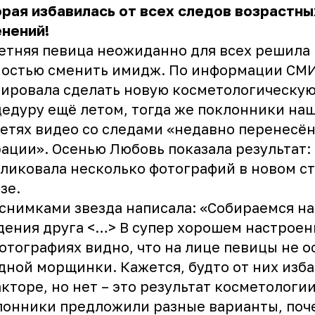
рая избавилась от всех следов возрастны
нений!
етняя певица неожиданно для всех решила
остью сменить имидж. По информации СМИ
ировала сделать новую косметологическу
едуру ещё летом, тогда же поклонники наш
етях видео со следами «недавно перенесё
ации». Осенью Любовь показала результат:
ликовала несколько фотографий в новом с
зе.
снимками звезда написала: «Собираемся на
ения друга <…> В супер хорошем настроен
отографиях видно, что на лице певицы не о
дной морщинки. Кажется, будто от них изба
кторе, но нет – это результат косметологии
онники предложили разные варианты, поч