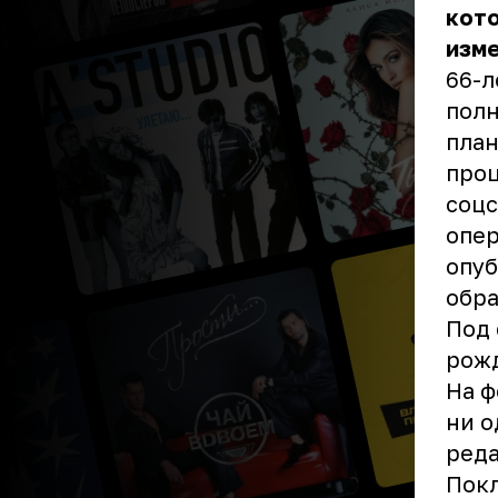
кото
изме
66-л
полн
план
проц
соцс
опер
опуб
обра
Под 
рожд
На ф
ни о
реда
Покл