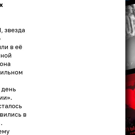
х
, звезда
ю
ли в её
нной
 она
тильном
 день
ии».
сталось
вились в
.
ему