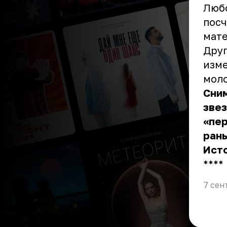
Любо
посч
мате
Друг
изме
мол
Сним
звез
«пе
ран
Ист
** **
7 сен