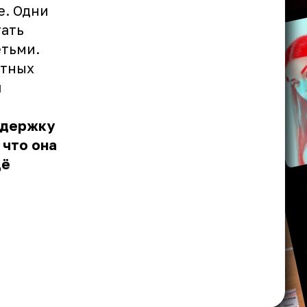
е. Одни
тать
етьми.
стных
я
ддержку
 что она
щё