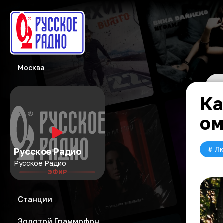
Москва
Ка
ом
#
Л
Русское Радио
Русское Радио
ЭФИР
Станции
Золотой Граммофон