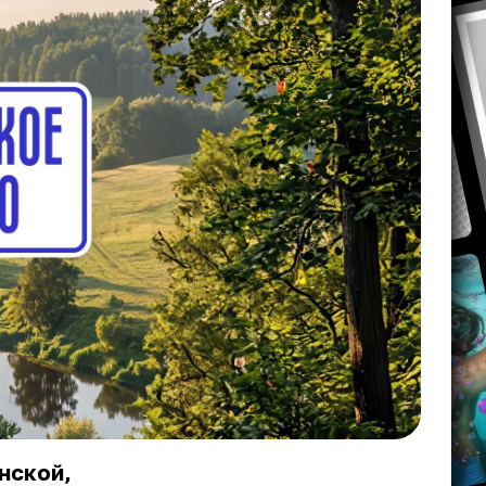
нской,