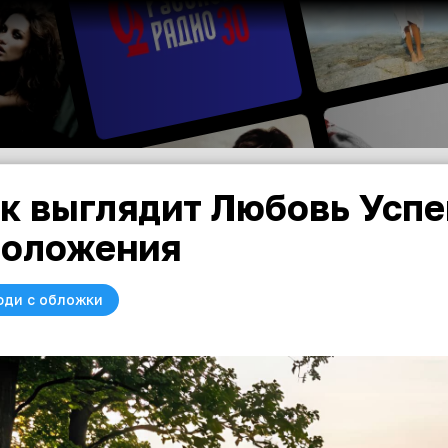
к выглядит Любовь Успе
оложения
юди с обложки