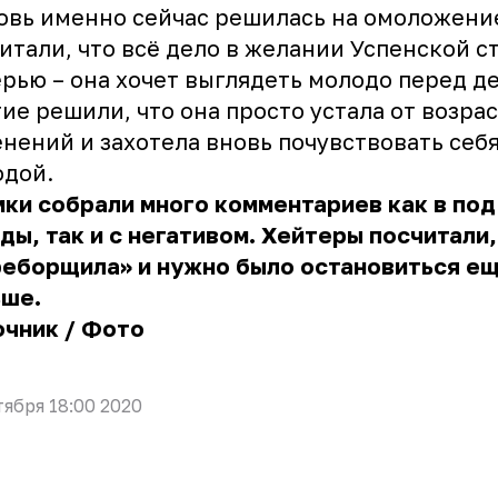
вь именно сейчас решилась на омоложени
итали, что всё дело в желании Успенской с
рью – она хочет выглядеть молодо перед д
ие решили, что она просто устала от возра
нений и захотела вновь почувствовать себ
одой.
ки собрали много комментариев как в по
ды, так и с негативом. Хейтеры посчитали,
реборщила» и нужно было остановиться е
ьше.
очник
/
Фото
тября 18:00 2020