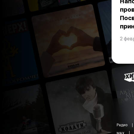
Напо
пров
Пос
при
2 фев
Радио
MAX