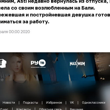
мним, Asti недавно вернулась из отпуска,
ела со своим возлюбленным на Бали.
вежевшая и постройневшая девушка
готов
ниматься за работу.
раля 00:00 2020
Новости
Подкасты
Избранное
VK
Одноклассники
О нас
Контакты
Обратная связь
Вещание