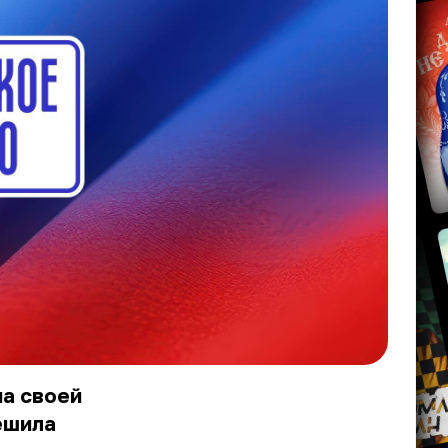
на своей
ешила