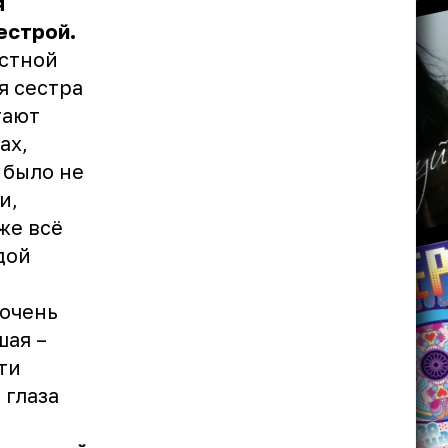
я
естрой.
естной
я сестра
тают
ах,
 было не
и,
же всё
дой
 очень
шая –
ти
 глаза