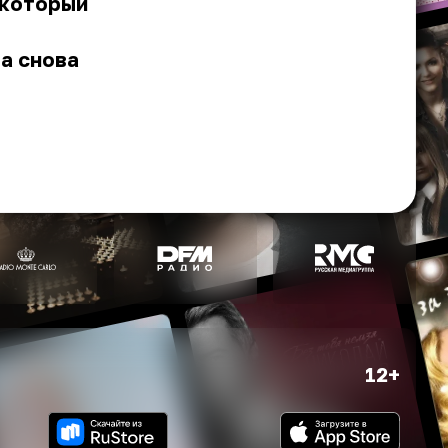
 который
а снова
12+