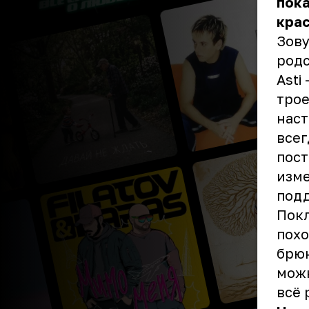
пока
крас
Зову
родс
Asti
трое
наст
всег
пост
изме
подд
Покл
похо
брюн
можн
всё 