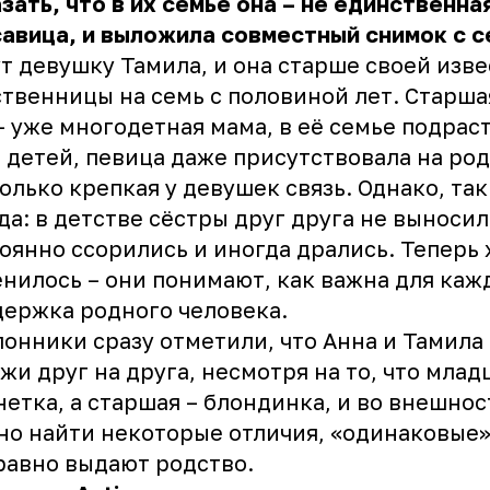
зать, что в их семье она – не единственна
авица, и выложила совместный снимок с с
т девушку Тамила, и она старше своей изв
твенницы на семь с половиной лет. Старша
 – уже многодетная мама, в её семье подрас
 детей, певица даже присутствовала на род
олько крепкая у девушек связь. Однако, так
да: в детстве сёстры друг друга не выносил
оянно ссорились и иногда дрались. Теперь 
нилось – они понимают, как важна для каж
ержка родного человека.
онники сразу отметили, что Анна и Тамила
жи друг на друга, несмотря на то, что млад
етка, а старшая – блондинка, и во внешнос
о найти некоторые отличия, «одинаковые»
равно выдают родство.