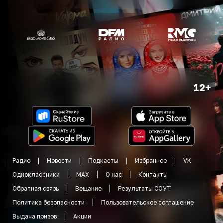
12+
Радио
Новости
Подкасты
Избранное
VK
Одноклассники
MAX
О нас
Контакты
Обратная связь
Вещание
Результаты СОУТ
Политика безопасности
Пользовательское соглашение
Выдача призов
Акции