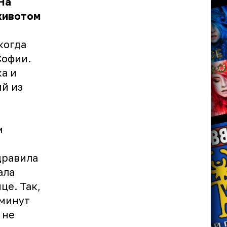
На
животом
когда
Софии.
а и
й из
м
дравила
ала
це. Так,
 минут
 не