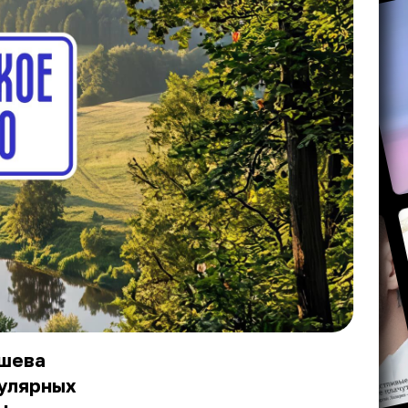
яшева
пулярных