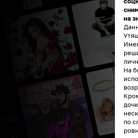
соц
сним
на з
Данн
Утяш
Имен
реши
личн
На б
испо
возр
Кром
дочк
неск
по с
ровн