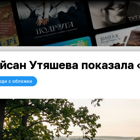
йсан Утяшева показала 
юди с обложки