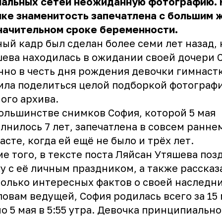
иальных сетей неожиданную фотографию. 
ке знаменитость запечатлена с большим 
начительном сроке беременности.
ый кадр был сделан более семи лет назад, 
ева находилась в ожидании своей дочери 
но в честь дня рождения девочки гимнастк
ла поделиться целой подборкой фотографи
ого архива.
ольшинстве снимков София, которой 5 мая
лнилось 7 лет, запечатлена в совсем ранне
асте, когда ей ещё не было и трёх лет.
е того, в тексте поста Ляйсан Утяшева поз
у с её личным праздником, а также рассказ
олько интересных фактов о своей наследни
ловам ведущей, София родилась всего за 15
о 5 мая в 5:55 утра. Девочка принципиально