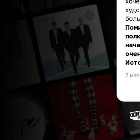
хоче
худо
боль
Поми
полю
нача
очен
Ист
7 мая