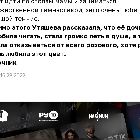
т идти по стопам мамы и заниматься
жественной гимнастикой, зато очень люби
шой теннис.
мо этого Утяшева рассказала, что её доч
била читать, стала громко петь в душе, а
ла отказываться от всего розового, хотя
ь любила этот цвет.
очник
 16:28 2022