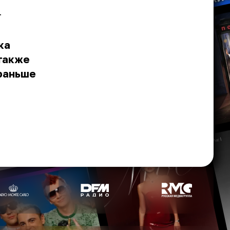
т
ка
 также
 раньше