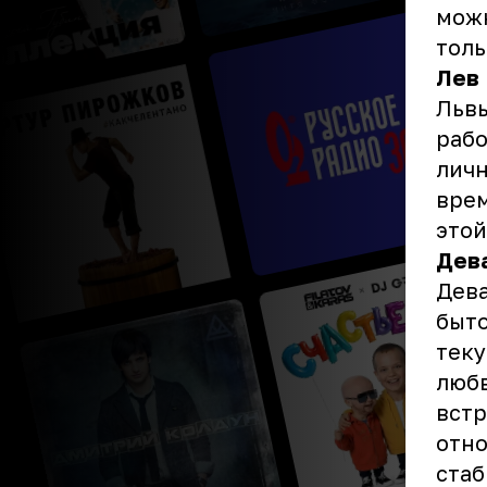
можн
толь
Лев
Львы
рабо
личн
врем
этой
Дев
Дева
быто
теку
любв
встр
отно
стаб