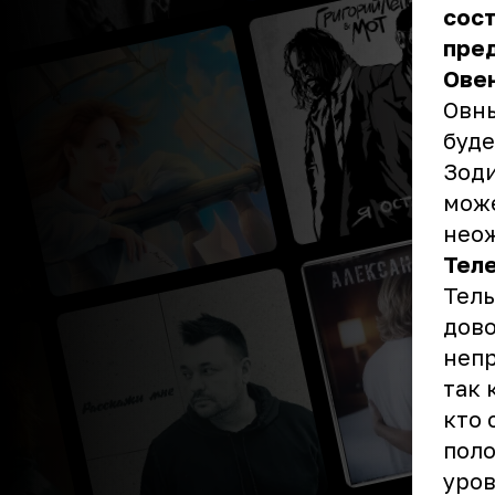
сост
пред
Ове
Овны
буде
Зоди
може
нео
Тел
Тель
дово
неп
так 
кто 
поло
уров