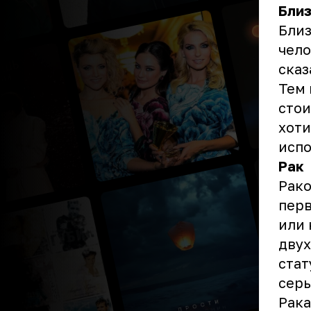
Бли
Близ
чело
сказ
Тем 
стои
хоти
испо
Рак
Рако
перв
или 
двух
стат
серь
Рака