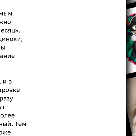
имым
ожно
месяц».
диноки,
вы
лание
 и в
ировке
разу
ут
более
ный. Тем
тоже