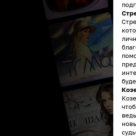
подг
Стр
Стре
кото
личн
благ
пом
пред
инте
буде
Коз
Козе
чтоб
ведь
новы
судь