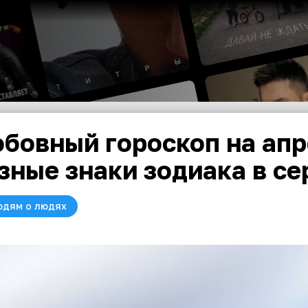
бовный гороскоп на апр
зные знаки зодиака в с
юдям о людях