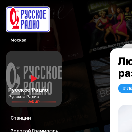
Москва
Лю
ра
#
Л
Русское Радио
Русское Радио
ЭФИР
Станции
Золотой Граммофон