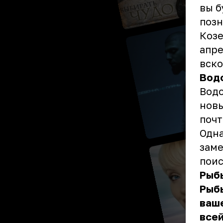
вы б
позн
Козе
апре
вско
Вод
Водо
новы
почт
Одна
заме
поис
Рыб
Рыбы
ваше
всей