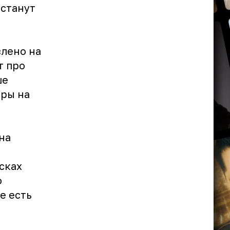
станут
влено на
т про
ше
оры на
на
сках
о
е есть