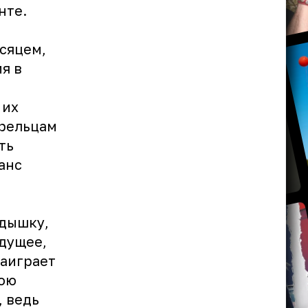
нте.
есяцем,
я в
 их
трельцам
ть
анс
едышку,
удущее,
заиграет
вою
, ведь