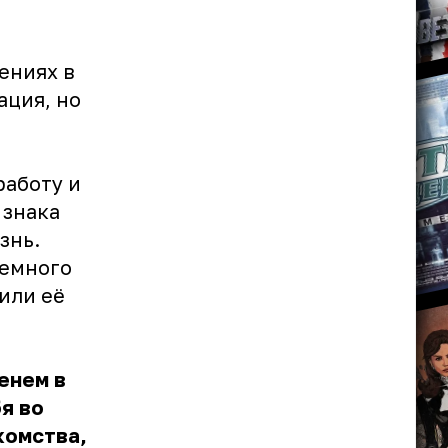
ениях в
ация, но
работу и
 знака
знь.
немного
или её
енем в
я во
комства,