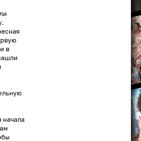
ли
у.
ресная
ервую
и в
 нашли
и
тельную
 начала
вам
обы