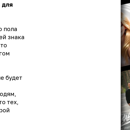
 для
о пола
ей знака
это
угом
е будет
юдям,
то тех,
рой
й