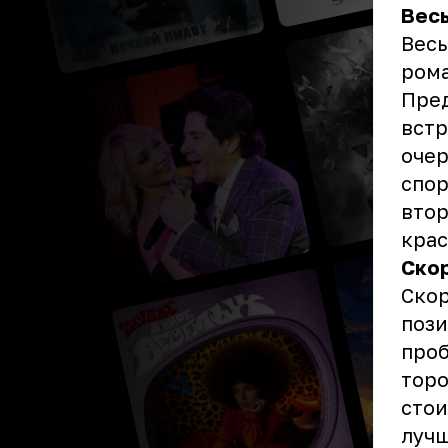
Вес
Весы
рома
Пред
встр
очер
спор
втор
крас
Ско
Скор
пози
проб
торо
стои
лучш