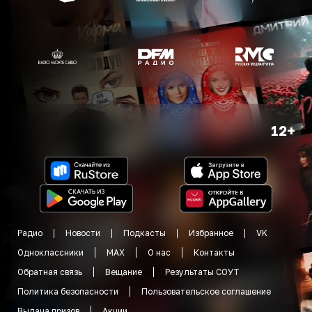
12+
Радио
Новости
Подкасты
Избранное
VK
Одноклассники
MAX
О нас
Контакты
Обратная связь
Вещание
Результаты СОУТ
Политика безопасности
Пользовательское соглашение
Выдача призов
Акции