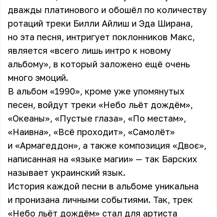
дважды платинового и обошёл по количеству
ротаций треки Билли Айлиш и Эда Ширана,
но эта песня, интригует поклонников Макс,
является «всего лишь интро к новому
альбому», в который заложено ещё очень
много эмоций.
В альбом «1990», кроме уже упомянутых
песен, войдут треки «Небо льёт дождём»,
«Океаны», «Пустые глаза», «По местам»,
«Наивна», «Всё проходит», «Самолёт»
и «Армагеддон», а также композиция «Двоє»,
написанная на «языке магии» — так
Барских
называет украинский язык.
История каждой песни в альбоме уникальна
и пронизана личными событиями. Так, трек
«Небо льёт дождём» стал для артиста