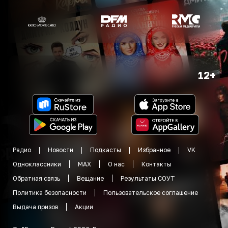
12+
Радио
Новости
Подкасты
Избранное
VK
Одноклассники
MAX
О нас
Контакты
Обратная связь
Вещание
Результаты СОУТ
Политика безопасности
Пользовательское соглашение
Выдача призов
Акции