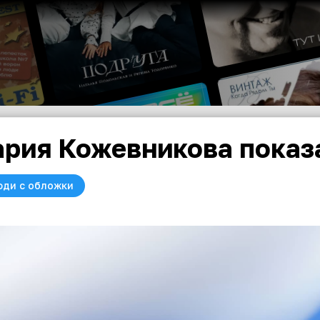
рия Кожевникова показа
юди с обложки