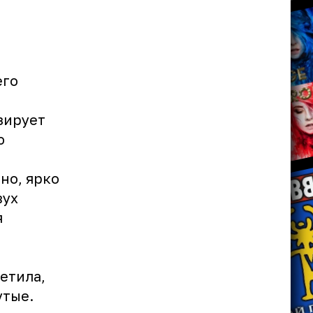
его
зирует
ю
но, ярко
вух
я
етила,
утые.