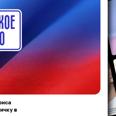
риса
ичку в