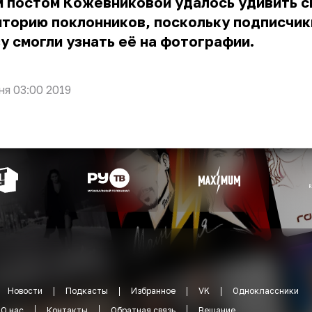
м постом Кожевниковой удалось удивить 
торию поклонников, поскольку подписчик
у смогли узнать её на фотографии.
ня 03:00 2019
Новости
Подкасты
Избранное
VK
Одноклассники
О нас
Контакты
Обратная связь
Вещание