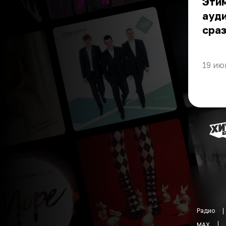
Эти
ауди
сраз
19 ию
Радио
MAX