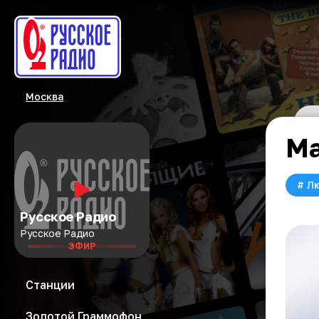
Москва
Ма
#
Л
Русское Радио
Русское Радио
ЭФИР
Станции
Золотой Граммофон