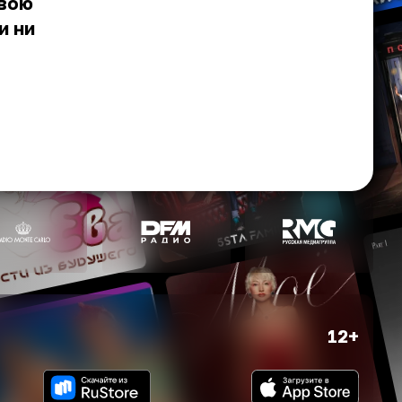
свою
и ни
12+