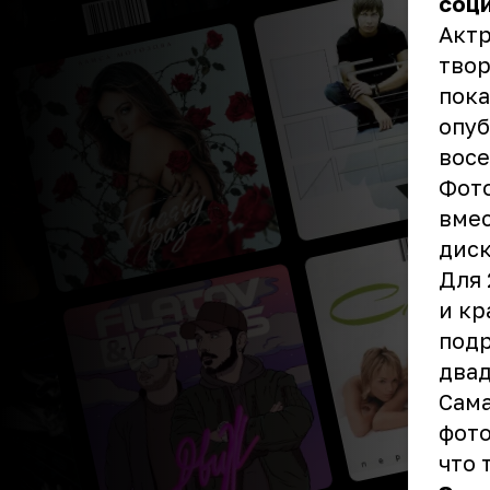
соци
Актр
твор
пока
опуб
восе
Фото
вмес
диск
Для 
и кр
подр
двад
Сама
фото
что 