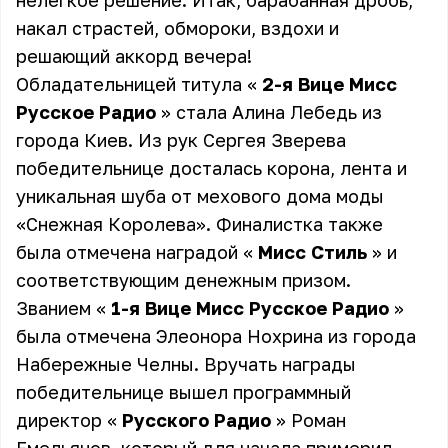
нелегкое решение. Итак, барабанная дробь,
накал страстей, обмороки, вздохи и
решающий аккорд вечера!
Обладательницей титула «
2-я Вице Мисс
Русское Радио
» стала Алина Лебедь из
города Киев. Из рук Сергея Зверева
победительнице досталась корона, лента и
уникальная шуба от мехового дома моды
«Снежная Королева». Финалистка также
была отмечена наградой «
Мисс Стиль
» и
соответствующим денежным призом.
Званием «
1-я Вице Мисс Русское Радио
»
была отмечена Элеонора Нохрина из города
Набережные Челны. Вручать награды
победительнице вышел программный
директор «
Русского Радио
» Роман