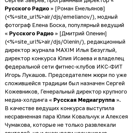
Сергей Зверев, программный директор «
Русского Радио
» [Роман Емельянов]
(<%=site_url%>air/djs/emelianov/), модный
фотограф Елена Боска, популярный ведущий
«
Русского Радио
» [Дмитрий Оленин]
(<%=site_url%>air/djs/Olenin/), редакционный
директор журнала MAXIM Илья Безуглый,
директор конкурса Юлия Исаева и владелец
федеральной сети фитнес-клубов ИКС-ФИТ
Игорь Лукашов. Председателем жюри по уже
сложившейся традиции был назначен Сергей
Кожевников, Генеральный директор крупного
медиа-холдинга «
Русская Медиагруппа
».
В качестве ведущих конкурса выступила
несравненная пара Юлии Ковальчук и Алексея
Чумакова, которые не только развлекали