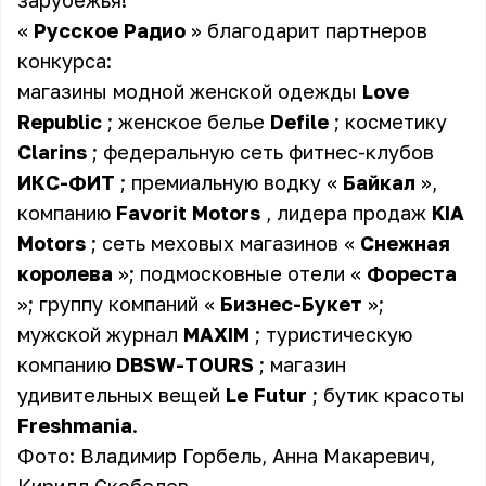
зарубежья!
«
Русское Радио
» благодарит партнеров
конкурса:
магазины модной женской одежды
Love
Republic
; женское белье
Defile
; косметику
Clarins
; федеральную сеть фитнес-клубов
ИКС-ФИТ
; премиальную водку «
Байкал
»,
компанию
Favorit Motors
, лидера продаж
KIA
Motors
; сеть меховых магазинов «
Снежная
королева
»; подмосковные отели «
Фореста
»; группу компаний «
Бизнес-Букет
»;
мужской журнал
MAXIM
; туристическую
компанию
DBSW-TOURS
; магазин
удивительных вещей
Le Futur
; бутик красоты
Freshmania
.
Фото: Владимир Горбель, Анна Макаревич,