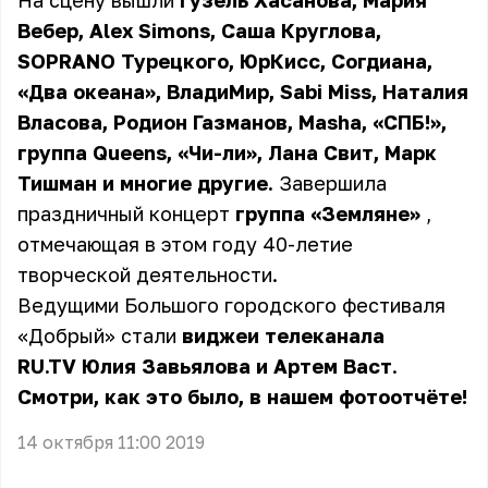
На сцену вышли
Гузель Хасанова, Мария
Вебер, Alex Simons, Саша Круглова,
SOPRANO Турецкого, ЮрКисс, Согдиана,
«Два океана», ВладиМир, Sabi Miss, Наталия
Власова, Родион Газманов, Masha, «СПБ!»,
группа Queens, «Чи-ли», Лана Свит, Марк
Тишман и многие другие.
Завершила
праздничный концерт
группа «Земляне»
,
отмечающая в этом году 40-летие
творческой деятельности.
Ведущими Большого городского фестиваля
«Добрый» стали
виджеи телеканала
RU.TV Юлия Завьялова и Артем Васт
.
Смотри, как это было, в нашем фотоотчёте!
14 октября 11:00 2019