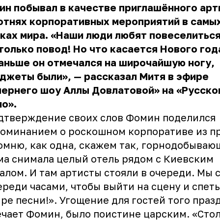
н побывал в качестве приглашённого арт
отнях корпоративных мероприятий в самы
ках мира. «Наши люди любят повеселиться
только повод! Но что касается Нового год
аньше он отмечался на широчайшую ногу,
джеты были», — рассказал Митя в эфире
ернего шоу Аллы Довлатовой» на «Русско
о».
дтверждение своих слов Фомин поделился
оминанием о роскошном корпоративе из п
омню, как одна, скажем так, горнодобываю
а снимала целый отель рядом с Киевским
алом. И там артисты стояли в очереди. Мы 
ереди часами, чтобы выйти на сцену и спеть
ре песни!». Угощение для гостей того праз
чает Фомин, было поистине царским. «Сто