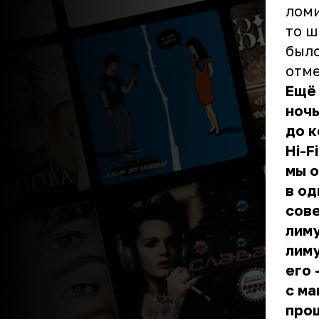
ломи
то ш
было
отме
Ещё
ночь
до к
Hi-F
мы о
в од
сове
лиму
лиму
его 
с ма
прощ