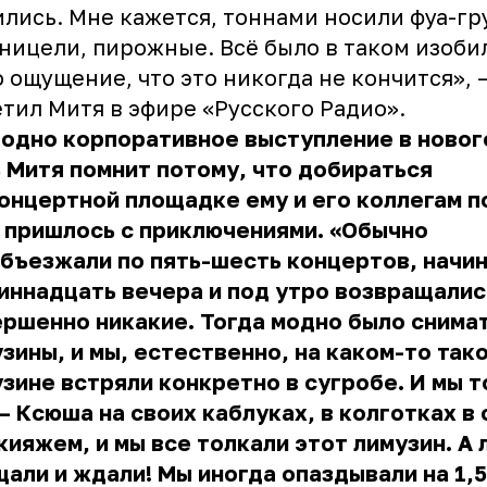
лись. Мне кажется, тоннами носили фуа-гру
ницели, пирожные. Всё было в таком изобил
 ощущение, что это никогда не кончится», 
тил Митя в эфире «Русского Радио».
 одно корпоративное выступление в ново
 Митя помнит потому, что добираться
онцертной площадке ему и его коллегам п
i пришлось с приключениями. «Обычно
бъезжали по пять-шесть концертов, начи
иннадцать вечера и под утро возвращалис
ршенно никакие. Тогда модно было снима
зины, и мы, естественно, на каком-то так
зине встряли конкретно в сугробе. И мы 
— Ксюша на своих каблуках, в колготках в 
кияжем, и мы все толкали этот лимузин. А
али и ждали! Мы иногда опаздывали на 1,5