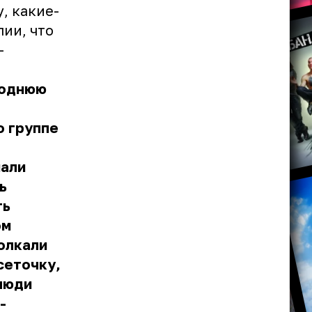
, какие-
ии, что
—
годнюю
о группе
нали
ь
ть
ом
толкали
сеточку,
 люди
-