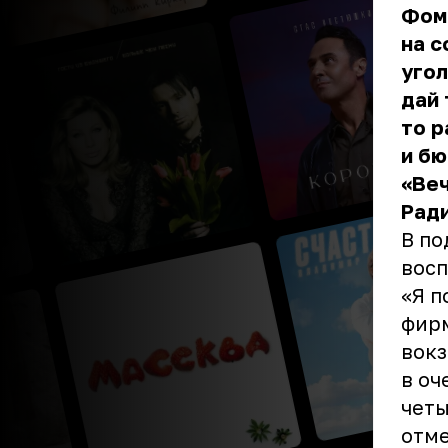
Фоми
на с
угол
дай 
то р
и бю
«Веч
Ради
В по
восп
«Я п
фирм
вокз
в оч
четы
отме