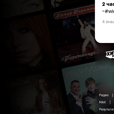
2 ча
~#wi
4 янв
Радио
MAX
Результа