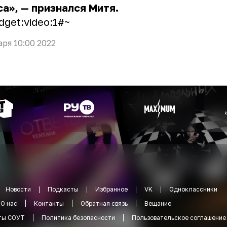
са», — признался Митя.
dget:video:1#~
аря 10:00 2022
Новости
Подкасты
Избранное
VK
Одноклассники
О нас
Контакты
Обратная связь
Вещание
ты СОУТ
Политика безопасности
Пользовательское соглашение