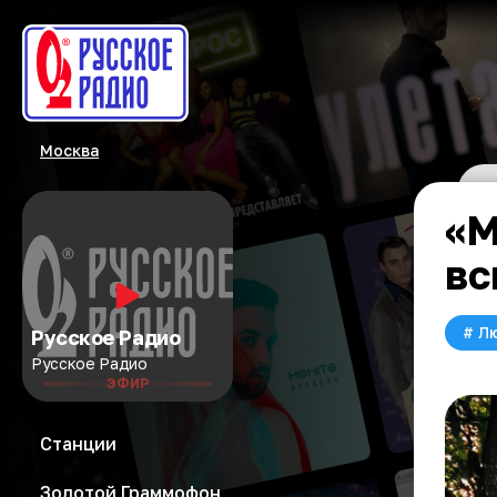
Москва
«М
вс
#
Л
Русское Радио
Русское Радио
ЭФИР
Станции
Золотой Граммофон