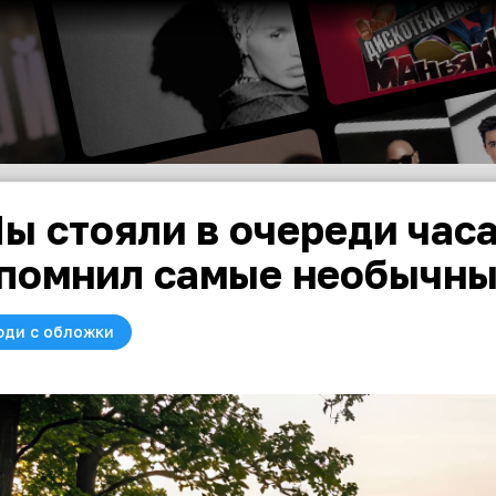
ы стояли в очереди час
помнил самые необычны
юди с обложки