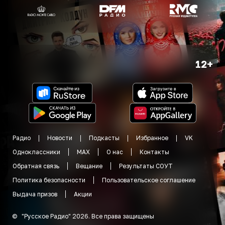
12+
Радио
Новости
Подкасты
Избранное
VK
Одноклассники
MAX
О нас
Контакты
Обратная связь
Вещание
Результаты СОУТ
Политика безопасности
Пользовательское соглашение
Выдача призов
Акции
©
"
Русское Радио
"
2026
.
Все права защищены