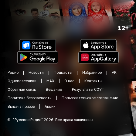
12+
Радио
Новости
Подкасты
Избранное
VK
Одноклассники
MAX
О нас
Контакты
Обратная связь
Вещание
Результаты СОУТ
Политика безопасности
Пользовательское соглашение
Выдача призов
Акции
©
"
Русское Радио
"
2026
.
Все права защищены