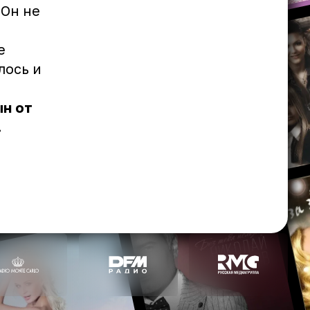
 Он не
е
лось и
ын от
.