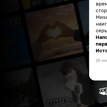
врем
стор
Миха
наиг
серь
Напо
перв
Ист
28 но