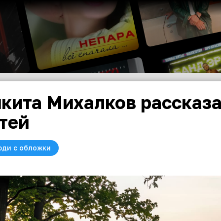
кита Михалков рассказа
тей
юди с обложки