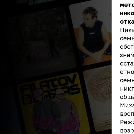
мето
нико
отка
Ники
семь
обст
знам
оста
отно
семь
никт
обща
Миха
восп
Режи
возр