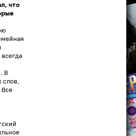
л, что
орые
ою
семейная
и
 всегда
. В
 слов,
 Все
етский
ильное