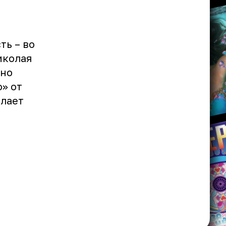
ть – во
иколая
нно
» от
елает