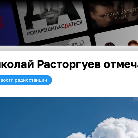
колай Расторгуев отмеч
вости радиостанции