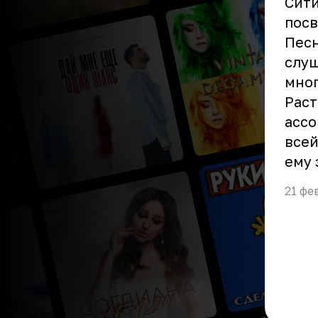
Сити
посв
Песн
слуш
мног
Раст
ассо
всей
ему 
21 фе