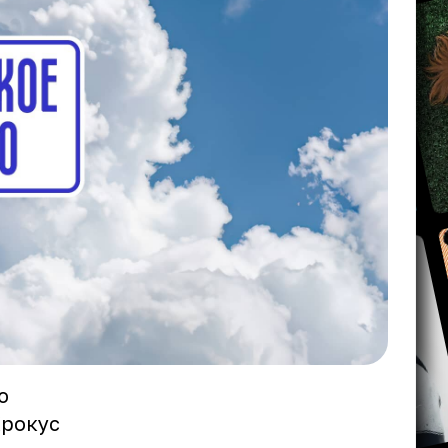
ю
Крокус