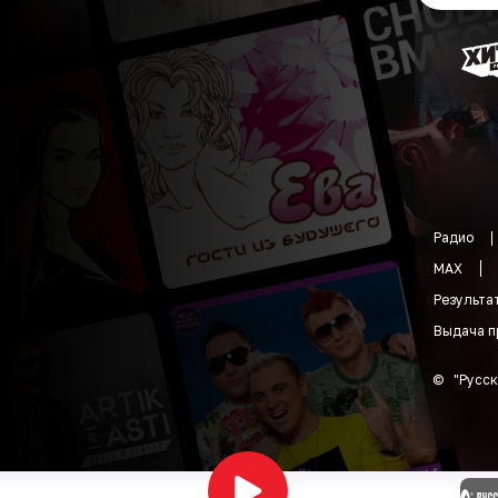
Радио
MAX
Результа
Выдача п
©
"
Русск