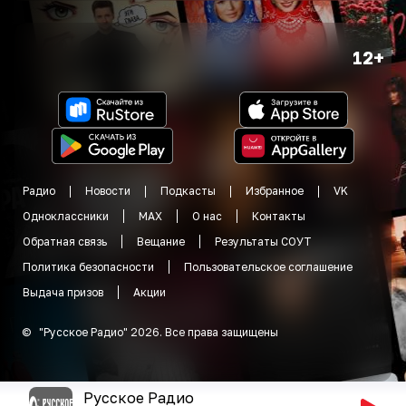
12+
Радио
Новости
Подкасты
Избранное
VK
Одноклассники
MAX
О нас
Контакты
Обратная связь
Вещание
Результаты СОУТ
Политика безопасности
Пользовательское соглашение
Выдача призов
Акции
©
"
Русское Радио
"
2026
.
Все права защищены
Русское Радио