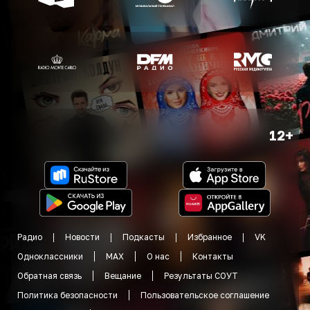
12+
Радио
Новости
Подкасты
Избранное
VK
Одноклассники
MAX
О нас
Контакты
Обратная связь
Вещание
Результаты СОУТ
Политика безопасности
Пользовательское соглашение