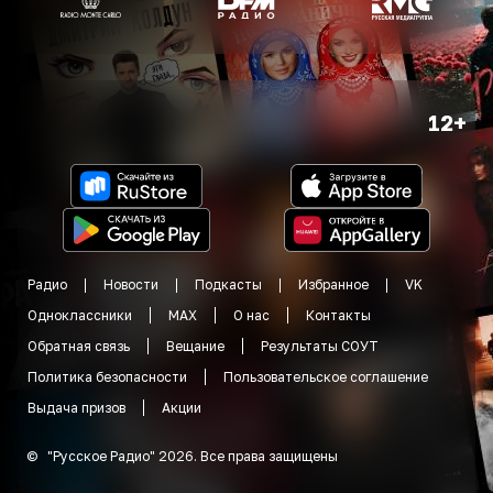
12+
Радио
Новости
Подкасты
Избранное
VK
Одноклассники
MAX
О нас
Контакты
Обратная связь
Вещание
Результаты СОУТ
Политика безопасности
Пользовательское соглашение
Выдача призов
Акции
©
"
Русское Радио
"
2026
.
Все права защищены