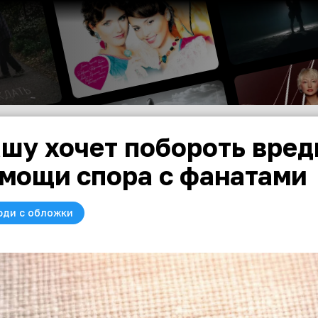
шу хочет побороть вред
мощи спора с фанатами
юди с обложки