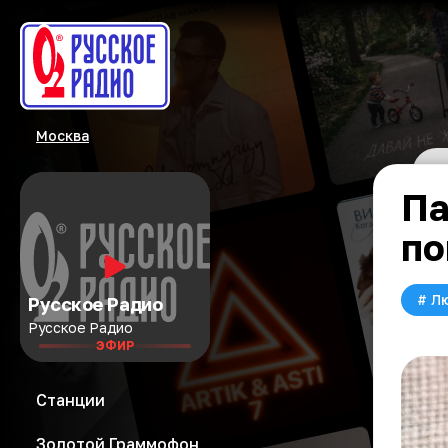
Москва
Па
по
#
Л
Русское Радио
Русское Радио
ЭФИР
Станции
Золотой Граммофон