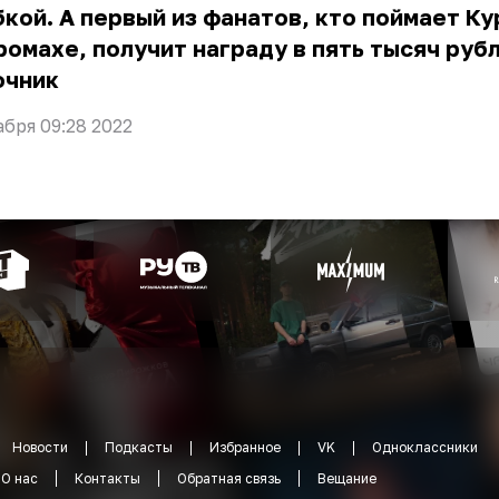
кой. А первый из фанатов, кто поймает К
ромахе, получит награду в пять тысяч рубл
очник
абря 09:28 2022
Новости
Подкасты
Избранное
VK
Одноклассники
О нас
Контакты
Обратная связь
Вещание