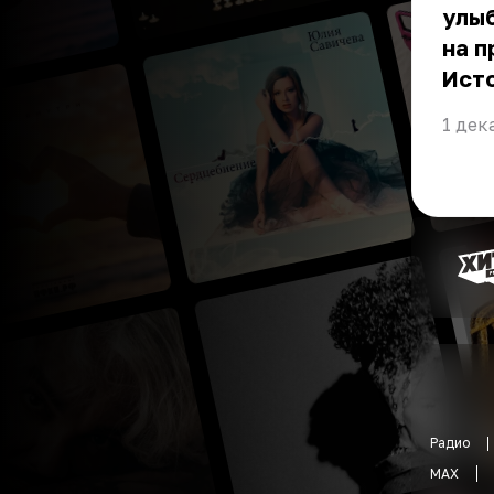
улыб
на п
Ист
1 дек
Радио
MAX