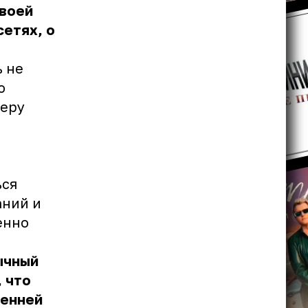
своей
етях, о
ь не
ю
серу
ься
аний и
енно
ычный
 что
ренней