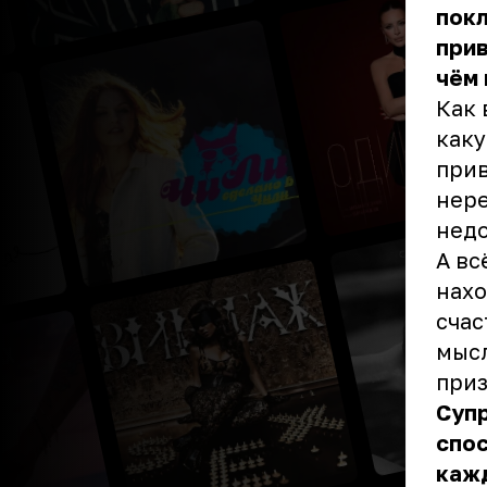
покл
прив
чём 
Как 
каку
прив
нере
недо
А вс
нахо
счас
мысл
приз
Супр
спос
кажд