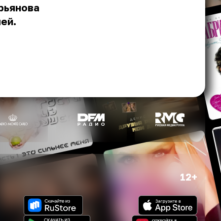
урьянова
ей.
12+