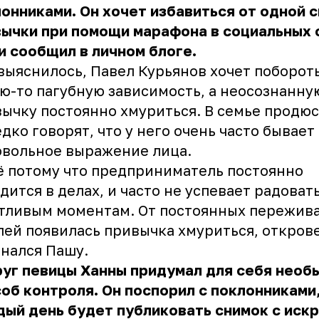
онниками. Он хочет избавиться от одной 
ычки при помощи марафона в социальных с
и сообщил в личном блоге.
выяснилось, Павел Курьянов хочет поборот
ю-то пагубную зависимость, а неосознанну
ычку постоянно хмуриться. В семье продю
дко говорят, что у него очень часто бывает
вольное выражение лица.
ё потому что предприниматель постоянно
дится в делах, и часто не успевает радоват
тливым моментам. От постоянных пережив
ей появилась привычка хмуриться, откров
нался Пашу.
уг певицы Ханны придумал для себя необ
об контроля. Он поспорил с поклонниками,
ый день будет публиковать снимок с иск