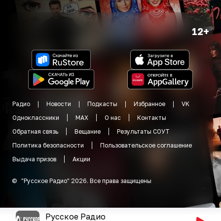
12+
Радио
Новости
Подкасты
Избранное
VK
Одноклассники
MAX
О нас
Контакты
Обратная связь
Вещание
Результаты СОУТ
Политика безопасности
Пользовательское соглашение
Выдача призов
Акции
©
"
Русское Радио
"
2026
.
Все права защищены
Русское Радио