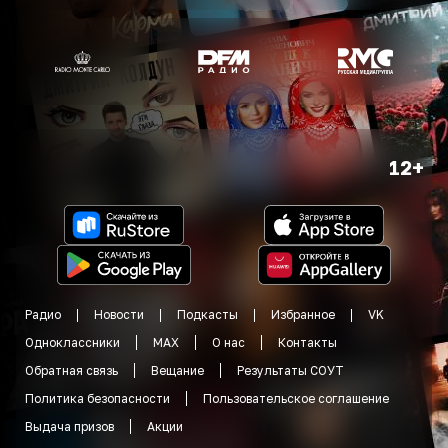
12+
Радио
Новости
Подкасты
Избранное
VK
Одноклассники
MAX
О нас
Контакты
Обратная связь
Вещание
Результаты СОУТ
Политика безопасности
Пользовательское соглашение
Выдача призов
Акции