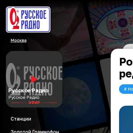
Москва
Ро
ре
#
Но
Русское Радио
Русское Радио
ЭФИР
Станции
Золотой Граммофон