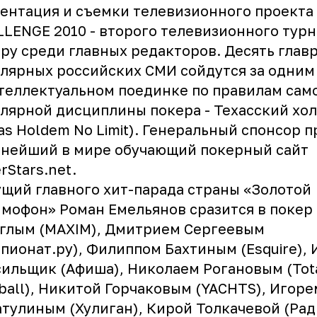
ентация и съемки телевизионного проекта
LENGE 2010 - второго телевизионного турн
ру среди главных редакторов. Десять глав
лярных российских СМИ сойдутся за одним
теллектуальном поединке по правилам сам
лярной дисциплины покера - Техасский хо
as Holdem No Limit). Генеральный спонсор п
пнейший в мире обучающий покерный сайт
rStars.net.
щий главного хит-парада страны
«Золотой
ммофон»
Роман Емельянов
сразится в покер
глым (MAXIM), Дмитрием Сергеевым
пионат.ру), Филиппом Бахтиным (Esquire), 
ильщик (Афиша), Николаем Рогановым (Tot
ball), Никитой Горчаковым (YACHTS), Игоре
тулиным (Хулиган), Кирой Толкачевой (Рад