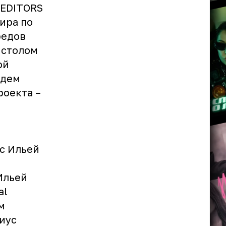
 EDITORS
ира по
редов
 столом
ой
лдем
роекта –
 с Ильей
Ильей
al
м
иус