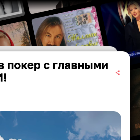
в покер с главными
И!