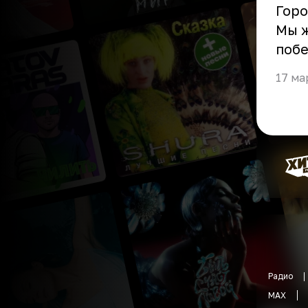
Горо
Мы ж
побе
17 ма
Радио
MAX