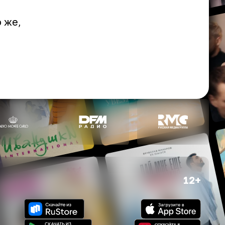
 же,
12+