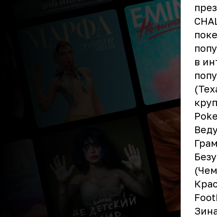
през
CHAL
поке
попу
в ин
попу
(Tex
кру
Poke
Веду
Гра
Безу
(Чем
Крас
Foot
Зина