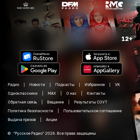
12+
Радио
Новости
Подкасты
Избранное
VK
Одноклассники
MAX
О нас
Контакты
Обратная связь
Вещание
Результаты СОУТ
Политика безопасности
Пользовательское соглашение
Выдача призов
Акции
©
"
Русское Радио
"
2026
.
Все права защищены