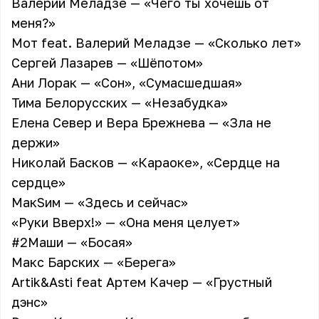
Валерий Меладзе — «Чего ты хочешь от
меня?»
Мот feat. Валерий Меладзе — «Сколько лет»
Сергей Лазарев — «Шёпотом»
Ани Лорак — «Сон», «Сумасшедшая»
Тима Белорусских — «Незабудка»
Елена Север и Вера Брежнева — «Зла не
держи»
Николай Басков — «Караоке», «Сердце на
сердце»
МакSим — «Здесь и сейчас»
«Руки Вверх!» — «Она меня целует»
#2Маши — «Босая»
Макс Барских — «Берега»
Artik&Asti feat Артем Качер — «Грустный
дэнс»