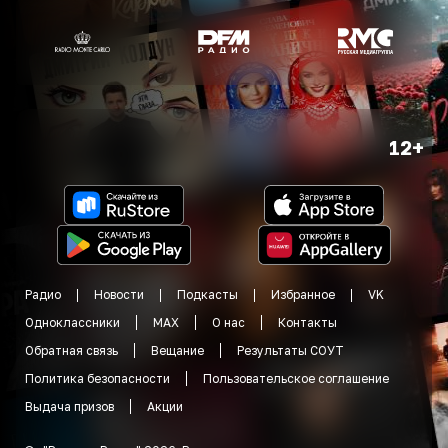
12+
Радио
Новости
Подкасты
Избранное
VK
Одноклассники
MAX
О нас
Контакты
Обратная связь
Вещание
Результаты СОУТ
Политика безопасности
Пользовательское соглашение
Выдача призов
Акции